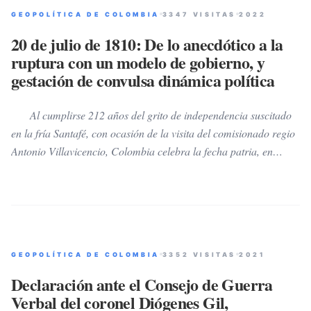
resultará mal, pues está asesorado por un gabinete, en cuyo
GEOPOLÍTICA DE COLOMBIA
3347 VISITAS
2022
interior la ignorancia es el común denominador y unos
congresistas que reúnen en un solo fardo, a lo peor de la
20 de julio de 1810: De lo anecdótico a la
corrupción, el delito o la politiquería colombiana; los
ruptura con un modelo de gobierno, y
reencauchados “salvadores” azuzan para que los veamos como
gestación de convulsa dinámica política
los Mesías de la otra orilla.
Al cumplirse 212 años del grito de independencia suscitado
en la fría Santafé, con ocasión de la visita del comisionado regio
Antonio Villavicencio, Colombia celebra la fecha patria, en
medio de la turbulencia política y las prevenciones válidas en
torno a lo que podría ser un desastre económico y
organizacional, durante el cuatrienio venidero de Gustavo Petro.
Infortunadamente la polarización que el pintoresco personaje
izquierdista ha despertado entre los colombianos, ni es nueva ni
GEOPOLÍTICA DE COLOMBIA
3352 VISITAS
2021
será la última en la accidentada y convulsa dinámica política del
país desde antes de su nacimiento como república. De lo
Declaración ante el Consejo de Guerra
anecdótico del premeditado cálculo para solicitar al “chapetón”
Verbal del coronel Diógenes Gil,