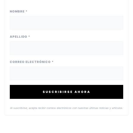
NOMBRE *
APELLIDO *
CORREO ELECTRÓNICO *
SUSCRIBIRSE AHORA
Al suscribirse, acepta recibir correos electrónicos con nuestras últimas noticias y artículos.