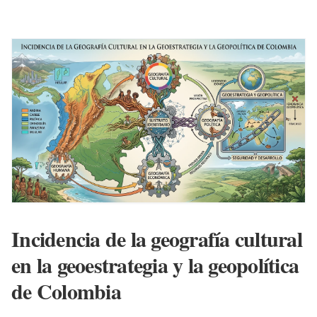
de Estado. Comprender esta dinámica es vital para
proyectar el desarrollo y la seguridad de la nación.
En el siguiente video se presenta la memoria completa
del conversatorio-taller realizado el 3 de agosto de
2026 por la Fundación Excelencia, Liderazgo y
Transformación, espacio académico presidido por el
teniente coronel Luis Alberto Villamarín Pulido. La
articulación sistémica de las geografías
Incidencia de la geografía cultural
en la geoestrategia y la geopolítica
de Colombia