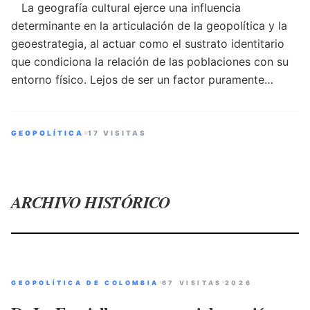
La geografía cultural ejerce una influencia
determinante en la articulación de la geopolítica y la
geoestrategia, al actuar como el sustrato identitario
que condiciona la relación de las poblaciones con su
entorno físico. Lejos de ser un factor puramente
estático, la distribución espacial de las
manifestaciones humanas —tales como las creencias,
las tradiciones y la memoria histórica— define las
GEOPOLÍTICA
17 VISITAS
prioridades de seguridad, cohesión social e
integración territorial de un Estado. El análisis de esta
disciplina, en estrecha interacción con las variantes
ARCHIVO HISTÓRICO
política, económica y humana de la geografía, resulta
imprescindible para decodificar las dinámicas de
poder y los vectores de desarrollo. En el contexto de
naciones marcadas por una profunda fragmentación
física y humana, como Colombia, la comprensión
GEOPOLÍTICA DE COLOMBIA
67 VISITAS
2026
rigurosa de esta fenomenología se erige en el