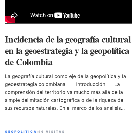
Incidencia de la geografía cultural
en la geoestrategia y la geopolítica
de Colombia
La geografía cultural como eje de la geopolítica y la
geoestrategia colombiana Introducción La
comprensión del territorio va mucho más allá de la
simple delimitación cartográfica o de la riqueza de
sus recursos naturales. En el marco de los análisis
estratégicos contemporáneos, la cultura actúa como
el cimiento invisible que da sentido al espacio, moldea
las identidades regionales y condiciona las decisiones
GEOPOLÍTICA
16 VISITAS