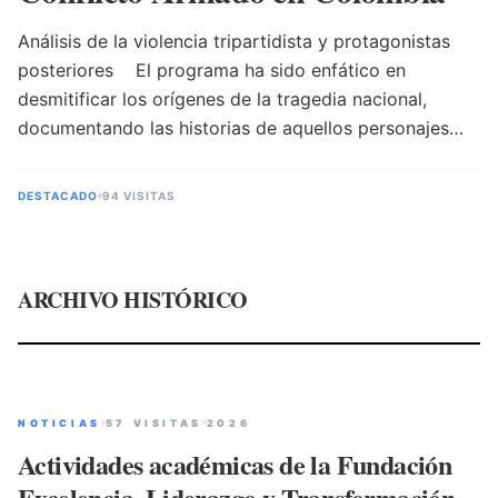
Análisis de la violencia tripartidista y protagonistas
posteriores El programa ha sido enfático en
desmitificar los orígenes de la tragedia nacional,
documentando las historias de aquellos personajes
que, bajo alias pintorescos, sembraron el terror en los
campos. En los archivos de FUNDELT se encuentran
DESTACADO
94 VISITAS
las crónicas detalladas de criminales como Tirofijo,
Chispas, Efraín González, El Mosco, Paticortico,
Puente Roto, Zarpazo, El Mono Jojoy, Desquite,
ARCHIVO HISTÓRICO
Sangrenegra, Tarzán, Resplandor y El Mico, el cura
Pérez, el tornillo Lozada, Jesús Santrich, Jacobo
Arenas, etc. Estos nombres, junto a cientos de
otros, representan una era en la que la violencia
tripartidista de los años 50 y 60 —promovida por
NOTICIAS
57 VISITAS
2026
sectores liberales, conservadores y comunistas—
Actividades académicas de la Fundación
ejecutó masacres inenarrables, despojos de tierras,
Excelencia, Liderazgo y Transformación