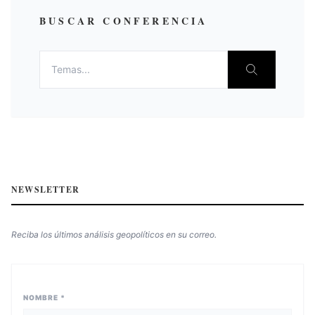
justicia y la solución a los problemas reales del país sino que
dieron caldo de cultivo al comunismo internacional, para
BUSCAR CONFERENCIA
agravar la situación favoreciendo la corrupción de la justicia
colombiana, al trasladar los juicios a bandidos mediante los
consejos de guerra contra los terroristas del Eln, el Epl y las
Farc durante el periodo del Frente nacional 1958-1974?
NEWSLETTER
Reciba los últimos análisis geopolíticos en su correo.
NOMBRE *