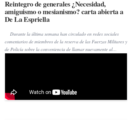
Reintegro de generales ¿Necesidad,
amiguismo o mesianismo? carta abierta a
De La Espriella
Durante la última semana han circulado en redes sociales
comentarios de miembros de la reserva de las Fuerzas Militares y
de Policía sobre la conveniencia de llamar nuevamente al
servicio activo a oficiales generales que fueron llamados a
calificar servicios o retirados abruptamente al inicio de la gestión
de Gustavo Petro. Abundan opiniones que, en apariencia, son
autoelogios. Se citan autores extranjeros ajenos a la etiología, la
dinámica sociopolítica y la realidad sociológica de Colombia;
expertos foráneos desconocidos que poco o nada aportan a
nuestra situación de Seguridad y Defensa Nacional. Sobre el
reintegro al servicio activo, habría que evaluar las razones
específicas en cada caso. El Gobierno Nacional tiene esa
facultad, pues los militares y policías no son pensionados, sino