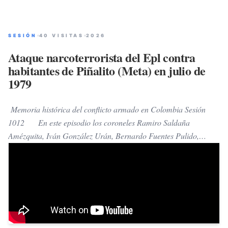
SESIÓN
40 VISITAS
2026
Ataque narcoterrorista del Epl contra
habitantes de Piñalito (Meta) en julio de
1979
Memoria histórica del conflicto armado en Colombia Sesión
1012 En este episodio los coroneles Ramiro Saldaña
Amézquita, Iván González Urán, Bernardo Fuentes Pulido,
Vicencio Ortiz Cadena, Luis Alberto Villamarín Pulido y el
sargento mayor Oswaldo Ramírez Montoya, conducen un
análisis geopolítico, histórico, estratégico, táctico y operacional
del ataque narcoterrorista del Epl contra habitantes de Piñalito
(Meta) en julio de 1979 A lo largo de la exposición, el coronel
Villamarín contestó las siguientes preguntas 1. ¿Cuál es la