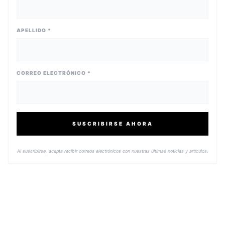
APELLIDO *
CORREO ELECTRÓNICO *
SUSCRIBIRSE AHORA
Al suscribirse, acepta recibir correos electrónicos con nuestras últimas noticias y artículos.