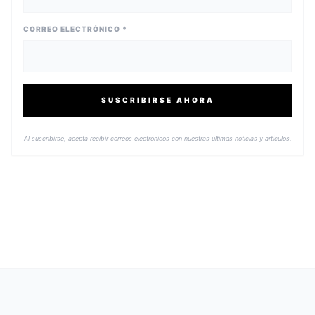
CORREO ELECTRÓNICO *
SUSCRIBIRSE AHORA
Al suscribirse, acepta recibir correos electrónicos con nuestras últimas noticias y artículos.