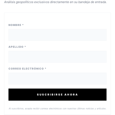
Análisis geopolíticos exclusivos directamente en su bandeja de entrada.
NOMBRE *
APELLIDO *
CORREO ELECTRÓNICO *
SUSCRIBIRSE AHORA
Al suscribirse, acepta recibir correos electrónicos con nuestras últimas noticias y artículos.