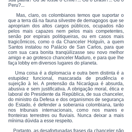
Peru?...
Mas, claro, os colombianos temos que suportar o
que a terra dá na fauna silvestre de demagogos que se
apropriam dos altos cargos públicos, ocupados não
pelos mais capazes nem pelos mais competentes,
senão por espirais politiqueiras, ou em casos mais
tragicômicos, como o da Chanceler Holguín, a quem
Santos instalou no Palácio de San Carlos, para que
com sua cara bonita tranqüilizasse seu novo melhor
amigo e ao grotesco chanceler Maduro, e para que lhe
faça lobby em diversos lugares do planeta.
Uma coisa é a diplomacia e outra bem distinta é a
estupidez funcional, mascarada de prudência e
sujeição à lei. A pretensão da Nicarágua é absurda,
abusiva e sem justificativa. A obrigação moral, ética e
laboral do Presidente da República, de sua chanceler,
do ministro da Defesa e dos organismos de segurança
do Estado, é defender a soberania colombiana, tanto
nos tribunais internacionais, como nos mares e
fronteiras terrestres ou fluviais. Nunca deixar a mais
mínima dúvida a esse respeito.
Portanto, as desafortunadas frases da chanceler não