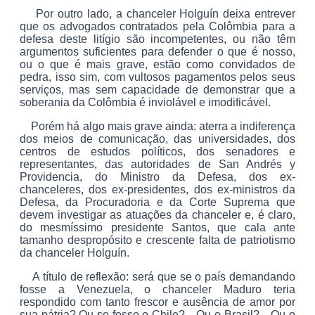
Por outro lado, a chanceler Holguín deixa entrever
que os advogados contratados pela Colômbia para a
defesa deste litígio são incompetentes, ou não têm
argumentos suficientes para defender o que é nosso,
ou o que é mais grave, estão como convidados de
pedra, isso sim, com vultosos pagamentos pelos seus
serviços, mas sem capacidade de demonstrar que a
soberania da Colômbia é inviolável e imodificável.
Porém há algo mais grave ainda: aterra a indiferença
dos meios de comunicação, das universidades, dos
centros de estudos políticos, dos senadores e
representantes, das autoridades de San Andrés y
Providencia, do Ministro da Defesa, dos ex-
chanceleres, dos ex-presidentes, dos ex-ministros da
Defesa, da Procuradoria e da Corte Suprema que
devem investigar as atuações da chanceler e, é claro,
do mesmíssimo presidente Santos, que cala ante
tamanho despropósito e crescente falta de patriotismo
da chanceler Holguín.
A título de reflexão: será que se o país demandando
fosse a Venezuela, o chanceler Maduro teria
respondido com tanto frescor e ausência de amor por
sua pátria? Ou se fosse o Chile?... Ou o Brasil?... Ou o