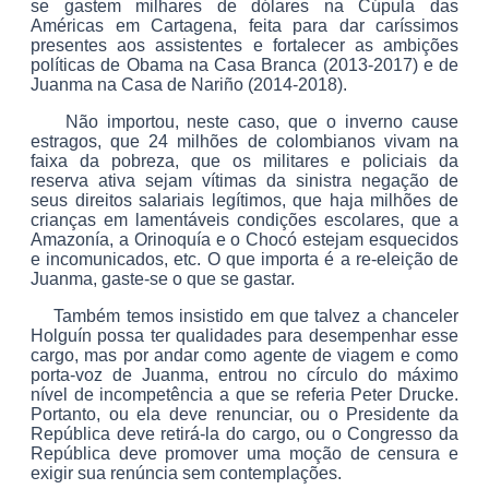
se gastem milhares de dólares na Cúpula das
Américas em Cartagena, feita para dar caríssimos
presentes aos assistentes e fortalecer as ambições
políticas de Obama na Casa Branca (2013-2017) e de
Juanma na Casa de Nariño (2014-2018).
Não importou, neste caso, que o inverno cause
estragos, que 24 milhões de colombianos vivam na
faixa da pobreza, que os militares e policiais da
reserva ativa sejam vítimas da sinistra negação de
seus direitos salariais legítimos, que haja milhões de
crianças em lamentáveis condições escolares, que a
Amazonía, a Orinoquía e o Chocó estejam esquecidos
e incomunicados, etc. O que importa é a re-eleição de
Juanma, gaste-se o que se gastar.
Também temos insistido em que talvez a chanceler
Holguín possa ter qualidades para desempenhar esse
cargo, mas por andar como agente de viagem e como
porta-voz de Juanma, entrou no círculo do máximo
nível de incompetência a que se referia Peter Drucke.
Portanto, ou ela deve renunciar, ou o Presidente da
República deve retirá-la do cargo, ou o Congresso da
República deve promover uma moção de censura e
exigir sua renúncia sem contemplações.