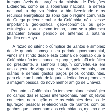
irresponsáveis declarações da ministra de Relações
Exteriores, como se a soberania nacional, a defesa
nacional, a riqueza étnica, a bio-diversidade e os
recursos energéticos da zona que o regime comunista
de Ortega pretende roubar da Colômbia, não tivesse
importância geo-política, geo-econômica ou geo-
estratégica, e ao mesmo tempo, como se a pitoresca
chanceler tivesse perdido de antemão a batalha
jurídica em Haya.
A razão do silêncio cúmplice de Santos é simples:
desde quando começou seu período governamental,
vimos insistindo desde esta coluna de opinião que a
Colômbia não tem chanceler porque, pelo afã midiático
do presidente, a senhora Holguín converteu-se em
uma agente de viagens que vai de país em país, com
diárias e demais gastos pagos pelos contribuintes,
para ela e um bando de lagartos dedicados a promover
a imagem pessoal do novo melhor amigo de Chávez.
Portanto, a Colômbia não tem nem plano estratégico
no campo das relações internacionais, nem objetivos
concretos, nem ilação entre os evidentes desejos de
figuração pessoal re-eleicionista de Santos com os
ganhos que convenham aos colombianos, mesmo que