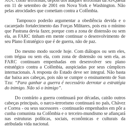
AUC como terroristas, depois dos ataques terroristas da Al-Qaeda
em 11 de setembro de 2001 em Nova York e Washington. Não
pelas atrocidades que cometiam contra a Colômbia.
Tampouco poderão argumentar a obediência devida e o
cacarejado fortalecimento das Forças Militares, pois era o mínimo
que Pastrana devia fazer, porque com a zona de distensão ou sem
ela, as FARC tinham em mente continuar o desenvolvimento de
seu Plano Estratégico que é de guerra, não de paz.
Do mesmo modo sucede hoje. Com diálogos ou sem eles,
com trégua ou sem ela, com zona de distensão ou sem ela, as
FARC continuam empenhadas em desenvolver seu plano
estratégico contra a Colômbia, auspiciadas por seus cúmplices
internacionais. A resposta do Estado deve ser integral. Não basta
dar baixa aos cabeças, pois não se cumpre o ensinamento de Sun
Tzu:
“Para ganhar a guerra é necessário derrotar a estratégia
do inimigo. Não só o inimigo”
.
Do contrário a guerra continuará por décadas, cairão outros
cabeças principais, o narco-terrorismo continuará no país, Chávez
e Correa - ou seus sucessores - continuarão empenhados em pôr a
cunha comunista na Colômbia e o terceiro-mundismo se afiançará
nas estruturas políticas, sociais, econômicas e culturais da
atribulada vida nacional.