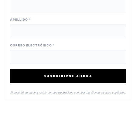
APELLIDO *
CORREO ELECTRÓNICO *
SUSCRIBIRSE AHORA
Al suscribirse, acepta recibir correos electrónicos con nuestras últimas noticias y artículos.