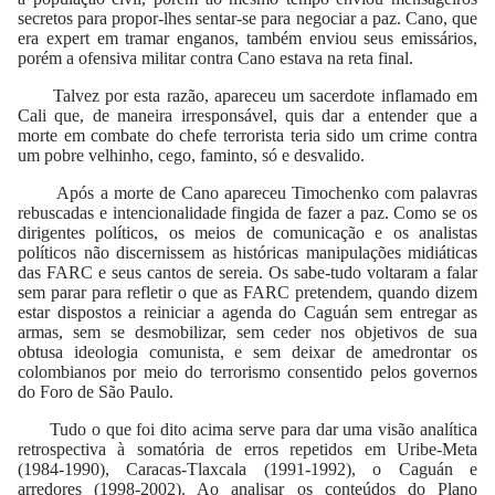
secretos para propor-lhes sentar-se para negociar a paz. Cano, que
era expert em tramar enganos, também enviou seus emissários,
porém a ofensiva militar contra Cano estava na reta final.
Talvez por esta razão, apareceu um sacerdote inflamado em
Cali que, de maneira irresponsável, quis dar a entender que a
morte em combate do chefe terrorista teria sido um crime contra
um pobre velhinho, cego, faminto, só e desvalido.
Após a morte de Cano apareceu Timochenko com palavras
rebuscadas e intencionalidade fingida de fazer a paz. Como se os
dirigentes políticos, os meios de comunicação e os analistas
políticos não discernissem as históricas manipulações midiáticas
das FARC e seus cantos de sereia. Os sabe-tudo voltaram a falar
sem parar para refletir o que as FARC pretendem, quando dizem
estar dispostos a reiniciar a agenda do Caguán sem entregar as
armas, sem se desmobilizar, sem ceder nos objetivos de sua
obtusa ideologia comunista, e sem deixar de amedrontar os
colombianos por meio do terrorismo consentido pelos governos
do Foro de São Paulo.
Tudo o que foi dito acima serve para dar uma visão analítica
retrospectiva à somatória de erros repetidos em Uribe-Meta
(1984-1990), Caracas-Tlaxcala (1991-1992), o Caguán e
arredores (1998-2002). Ao analisar os conteúdos do Plano