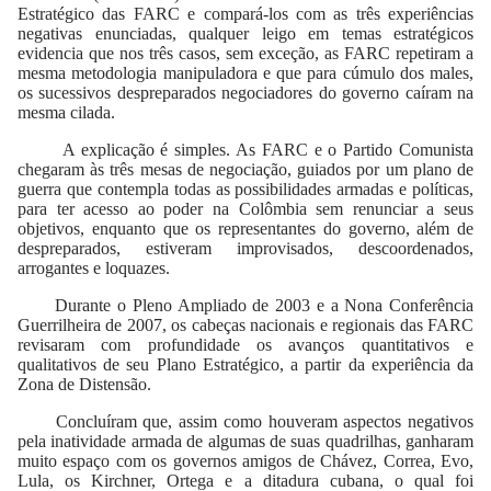
Estratégico das FARC e compará-los com as três experiências
negativas enunciadas, qualquer leigo em temas estratégicos
evidencia que nos três casos, sem exceção, as FARC repetiram a
mesma metodologia manipuladora e que para cúmulo dos males,
os sucessivos despreparados negociadores do governo caíram na
mesma cilada.
A explicação é simples. As FARC e o Partido Comunista
chegaram às três mesas de negociação, guiados por um plano de
guerra que contempla todas as possibilidades armadas e políticas,
para ter acesso ao poder na Colômbia sem renunciar a seus
objetivos, enquanto que os representantes do governo, além de
despreparados, estiveram improvisados, descoordenados,
arrogantes e loquazes.
Durante o Pleno Ampliado de 2003 e a Nona Conferência
Guerrilheira de 2007, os cabeças nacionais e regionais das FARC
revisaram com profundidade os avanços quantitativos e
qualitativos de seu Plano Estratégico, a partir da experiência da
Zona de Distensão.
Concluíram que, assim como houveram aspectos negativos
pela inatividade armada de algumas de suas quadrilhas, ganharam
muito espaço com os governos amigos de Chávez, Correa, Evo,
Lula, os Kirchner, Ortega e a ditadura cubana, o qual foi