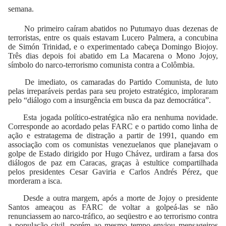
semana.
No primeiro caíram abatidos no Putumayo duas dezenas de
terroristas, entre os quais estavam Lucero Palmera, a concubina
de Simón Trinidad, e o experimentado cabeça Domingo Biojoy.
Três dias depois foi abatido em La Macarena o Mono Jojoy,
símbolo do narco-terrorismo comunista contra a Colômbia.
De imediato, os camaradas do Partido Comunista, de luto
pelas irreparáveis perdas para seu projeto estratégico, imploraram
pelo “diálogo com a insurgência em busca da paz democrática”.
Esta jogada político-estratégica não era nenhuma novidade.
Corresponde ao acordado pelas FARC e o partido como linha de
ação e estratagema de distração a partir de 1991, quando em
associação com os comunistas venezuelanos que planejavam o
golpe de Estado dirigido por Hugo Chávez, urdiram a farsa dos
diálogos de paz em Caracas, graças à estultice compartilhada
pelos presidentes Cesar Gaviria e Carlos Andrés Pérez, que
morderam a isca.
Desde a outra margem, após a morte de Jojoy o presidente
Santos ameaçou as FARC de voltar a golpeá-las se não
renunciassem ao narco-tráfico, ao seqüestro e ao terrorismo contra
a população civil, porém ao mesmo tempo enviou mensageiros