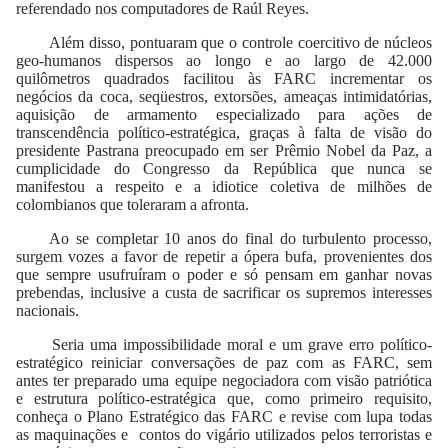
referendado nos computadores de Raúl Reyes.
Além disso, pontuaram que o controle coercitivo de núcleos
geo-humanos dispersos ao longo e ao largo de 42.000
quilômetros quadrados facilitou às FARC incrementar os
negócios da coca, seqüestros, extorsões, ameaças intimidatórias,
aquisição de armamento especializado para ações de
transcendência político-estratégica, graças à falta de visão do
presidente Pastrana preocupado em ser Prêmio Nobel da Paz, a
cumplicidade do Congresso da República que nunca se
manifestou a respeito e a idiotice coletiva de milhões de
colombianos que toleraram a afronta.
Ao se completar 10 anos do final do turbulento processo,
surgem vozes a favor de repetir a ópera bufa, provenientes dos
que sempre usufruíram o poder e só pensam em ganhar novas
prebendas, inclusive a custa de sacrificar os supremos interesses
nacionais.
Seria uma impossibilidade moral e um grave erro político-
estratégico reiniciar conversações de paz com as FARC, sem
antes ter preparado uma equipe negociadora com visão patriótica
e estrutura político-estratégica que, como primeiro requisito,
conheça o Plano Estratégico das FARC e revise com lupa todas
as maquinações e contos do vigário utilizados pelos terroristas e