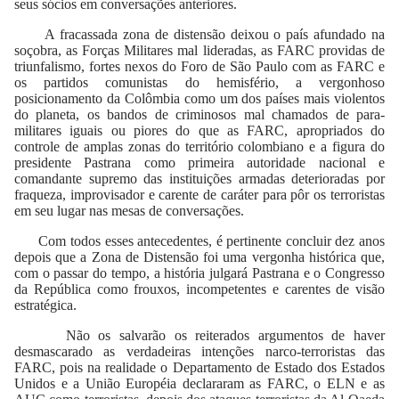
seus sócios em conversações anteriores.
A fracassada zona de distensão deixou o país afundado na
soçobra, as Forças Militares mal lideradas, as FARC providas de
triunfalismo, fortes nexos do Foro de São Paulo com as FARC e
os partidos comunistas do hemisfério, a vergonhoso
posicionamento da Colômbia como um dos países mais violentos
do planeta, os bandos de criminosos mal chamados de para-
militares iguais ou piores do que as FARC, apropriados do
controle de amplas zonas do território colombiano e a figura do
presidente Pastrana como primeira autoridade nacional e
comandante supremo das instituições armadas deterioradas por
fraqueza, improvisador e carente de caráter para pôr os terroristas
em seu lugar nas mesas de conversações.
Com todos esses antecedentes, é pertinente concluir dez anos
depois que a Zona de Distensão foi uma vergonha histórica que,
com o passar do tempo, a história julgará Pastrana e o Congresso
da República como frouxos, incompetentes e carentes de visão
estratégica.
Não os salvarão os reiterados argumentos de haver
desmascarado as verdadeiras intenções narco-terroristas das
FARC, pois na realidade o Departamento de Estado dos Estados
Unidos e a União Européia declararam as FARC, o ELN e as