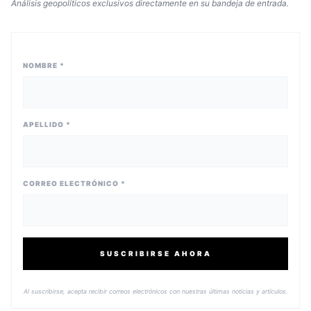
Análisis geopolíticos exclusivos directamente en su bandeja de entrada.
NOMBRE *
APELLIDO *
CORREO ELECTRÓNICO *
SUSCRIBIRSE AHORA
Al suscribirse, acepta recibir correos electrónicos con nuestras últimas noticias y artículos.