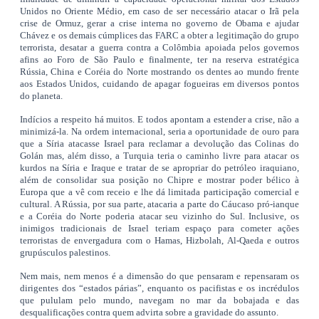
Unidos no Oriente Médio, em caso de ser necessário atacar o Irã pela
crise de Ormuz, gerar a crise interna no governo de Obama e ajudar
Chávez e os demais cúmplices das FARC a obter a legitimação do grupo
terrorista, desatar a guerra contra a Colômbia apoiada pelos governos
afins ao Foro de São Paulo e finalmente, ter na reserva estratégica
Rússia, China e Coréia do Norte mostrando os dentes ao mundo frente
aos Estados Unidos, cuidando de apagar fogueiras em diversos pontos
do planeta.
Indícios a respeito há muitos. E todos apontam a estender a crise, não a
minimizá-la. Na ordem internacional, seria a oportunidade de ouro para
que a Síria atacasse Israel para reclamar a devolução das Colinas do
Golán mas, além disso, a Turquia teria o caminho livre para atacar os
kurdos na Síria e Iraque e tratar de se apropriar do petróleo iraquiano,
além de consolidar sua posição no Chipre e mostrar poder bélico à
Europa que a vê com receio e lhe dá limitada participação comercial e
cultural. A Rússia, por sua parte, atacaria a parte do Cáucaso pró-ianque
e a Coréia do Norte poderia atacar seu vizinho do Sul. Inclusive, os
inimigos tradicionais de Israel teriam espaço para cometer ações
terroristas de envergadura com o Hamas, Hizbolah, Al-Qaeda e outros
grupúsculos palestinos.
Nem mais, nem menos é a dimensão do que pensaram e repensaram os
dirigentes dos “estados párias”, enquanto os pacifistas e os incrédulos
que pululam pelo mundo, navegam no mar da bobajada e das
desqualificações contra quem advirta sobre a gravidade do assunto.