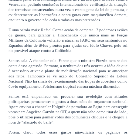
Venezuela, pedindo comissões internacionais de verificação da situação
dos terroristas encarcerados, outra vez o estratagema da lei de permuta, e
evidentemente as libertações a conta-gotas com maquiavélica demora,
enquanto o governo não ceda a todas as suas pretensões.
E uma pérola mais: Rafael Correa acaba de comprar 12 poderosos aviões
de guerra, para garantir a Timochenko que nunca mais as Forças
Militares da Colômbia voltarão a atacar as FARC em seus santuários no
Equador, além de tê-los prontos para ajudar seu ídolo Chávez pelo sul
no provável ataque contra a Colômbia.
Santos cala. A chanceler cala. Parece que o ministro Pinzón nem se deu
conta dessa agressão. Portanto, a nenhum dos três ocorreu a idéia de que
é necessário ativar o plano de mobilização nacional para se antecipar
aos fatos. Tampouco se vê ação do Conselho Superior da Defesa
Nacional. Não há sinais de re-treinamento das tropas de cobertura com o
óbvio equipamento. Folclorismo tropical em sua máxima dimensão.
Santos está empenhado em procurar sua re-eleição com atitudes
politiqueiras permanentes e gastos a duas mãos do orçamento nacional.
Agora enviou a chanceler Holguín de portadora ao Egito para conseguir
votos para Angelino Garzón na OIT, a quem não sabe como tirar do lado,
pois o utilizou para ganhar votos dos comunistas chiques e já chegou a
hora de “afastá-lo do baile”.
Porém, claro, todos esses gastos não-oficiais os pagamos os