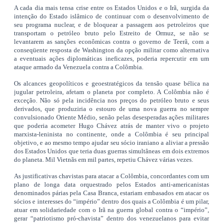
A cada dia mais tensa crise entre os Estados Unidos e o Irã, surgida da
intenção do Estado islâmico de continuar com o desenvolvimento de
seu programa nuclear, e de bloquear a passagem aos petroleiros que
transportam o petróleo bruto pelo Estreito de Ormuz, se não se
levantarem as sanções econômicas contra o governo de Teerã, com a
conseqüente resposta de Washington da opção militar como alternativa
a eventuais ações diplomáticas ineficazes, poderia repercutir em um
ataque armado da Venezuela contra a Colômbia.
Os alcances geopolíticos e geoestratégicos da tensão quase bélica na
jugular petroleira, afetam o planeta por completo. A Colômbia não é
exceção. Não só pela incidência nos preços do petróleo bruto e seus
derivados, que produziria o estouro de uma nova guerra no sempre
convulsionado Oriente Médio, senão pelas desesperadas ações militares
que poderia acometer Hugo Chávez atrás de manter vivo o projeto
marxista-leninista no continente, onde a Colômbia é seu principal
objetivo, e ao mesmo tempo ajudar seu sócio iraniano a aliviar a pressão
dos Estados Unidos que teria duas guerras simultâneas em dois extremos
do planeta. Mil Vietnãs em mil partes, repetiu Chávez várias vezes.
As justificativas chavistas para atacar a Colômbia, concordantes com um
plano de longa data orquestrado pelos Estados anti-americanistas
denominados párias pela Casa Branca, estariam embasados em atacar os
sócios e interesses do “império” dentro dos quais a Colômbia é um pilar,
atuar em solidariedade com o Irã na guerra global contra o “império”,
gerar “patriotismo pró-chavista” dentro dos venezuelanos para evitar