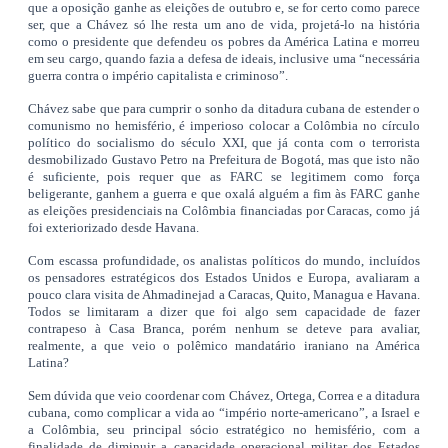
que a oposição ganhe as eleições de outubro e, se for certo como parece
ser, que a Chávez só lhe resta um ano de vida, projetá-lo na história
como o presidente que defendeu os pobres da América Latina e morreu
em seu cargo, quando fazia a defesa de ideais, inclusive uma “necessária
guerra contra o império capitalista e criminoso”.
Chávez sabe que para cumprir o sonho da ditadura cubana de estender o
comunismo no hemisfério, é imperioso colocar a Colômbia no círculo
político do socialismo do século XXI, que já conta com o terrorista
desmobilizado Gustavo Petro na Prefeitura de Bogotá, mas que isto não
é suficiente, pois requer que as FARC se legitimem como força
beligerante, ganhem a guerra e que oxalá alguém a fim às FARC ganhe
as eleições presidenciais na Colômbia financiadas por Caracas, como já
foi exteriorizado desde Havana.
Com escassa profundidade, os analistas políticos do mundo, incluídos
os pensadores estratégicos dos Estados Unidos e Europa, avaliaram a
pouco clara visita de Ahmadinejad a Caracas, Quito, Managua e Havana.
Todos se limitaram a dizer que foi algo sem capacidade de fazer
contrapeso à Casa Branca, porém nenhum se deteve para avaliar,
realmente, a que veio o polêmico mandatário iraniano na América
Latina?
Sem dúvida que veio coordenar com Chávez, Ortega, Correa e a ditadura
cubana, como complicar a vida ao “império norte-americano”, a Israel e
a Colômbia, seu principal sócio estratégico no hemisfério, com a
finalidade de diminuir a capacidade operacional militar dos Estados