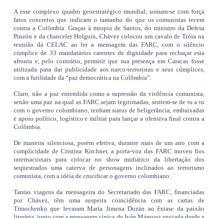
A esse complexo quadro geoestratégico mundial, somam-se com força
fatos concretos que indicam o tamanho do que os comunistas tecem
contra a Colômbia. Graças à miopia de Santos, do ministro da Defesa
Pinzón e da chanceler Holguín, Chávez colocou um cavalo de Tróia na
reunião da CELAC ao ler a mensagem das FARC, com o silêncio
cúmplice de 33 mandatários carentes de dignidade para rechaçar esta
afronta e, pelo contrário, permitir que sua presença em Caracas fosse
utilizada para dar publicidade aos narco-terroristas e seus cúmplices,
com a futilidade da “paz democrática na Colômbia”.
Claro, não a paz entendida como a supressão da violência comunista,
senão uma paz na qual as FARC sejam legitimadas, sentem-se de tu a tu
com o governo colombiano, tenham status de beligerância, embaixadas
e apoio político, logístico e militar para lançar a ofensiva final contra a
Colômbia.
De maneira silenciosa, porém efetiva, durante mais de um ano com a
cumplicidade de Cristina Kirchner, a porta-voz das FARC moveu fios
internacionais para colocar no show midiático da libertação dos
seqüestrados uma caterva de personagens inclinados ao terrorismo
comunista, com a idéia de crucificar o governo colombiano.
Tantas viagens da mensageira do Secretariado das FARC, financiadas
por Chávez, têm uma suspeita coincidência com as cartas de
Timochenko que levaram María Jimena Duzán ao êxtase da paixão
literária, junto com a mensagem cínica de Iván Márquez enviada desde a