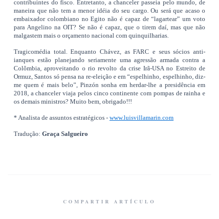
contribuintes do fisco. Entretanto, a chanceler passeia pelo mundo, de
maneira que não tem a menor idéia do seu cargo. Ou será que acaso o
embaixador colombiano no Egito não é capaz de “lagartear” um voto
para Angelino na OIT? Se não é capaz, que o tirem daí, mas que não
malgastem mais o orçamento nacional com quinquilharias.
Tragicomédia total. Enquanto Chávez, as FARC e seus sócios anti-
ianques estão planejando seriamente uma agressão armada contra a
Colômbia, aproveitando o rio revolto da crise Irã-USA no Estreito de
Ormuz, Santos só pensa na re-eleição e em “espelhinho, espelhinho, diz-
me quem é mais belo”, Pinzón sonha em herdar-lhe a presidência em
2018, a chanceler viaja pelos cinco continente com pompas de rainha e
os demais ministros? Muito bem, obrigado!!!
* Analista de assuntos estratégicos -
www.luisvillamarin.com
Tradução:
Graça Salgueiro
COMPARTIR ARTÍCULO