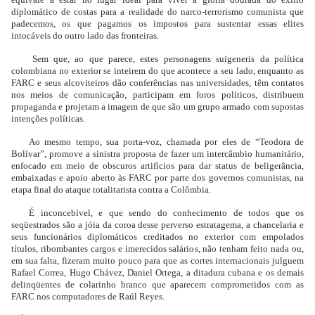
diplomático de costas para a realidade do narco-terrorismo comunista que
padecemos, os que pagamos os impostos para sustentar essas elites
intocáveis do outro lado das fronteiras.
Sem que, ao que parece, estes personagens suigeneris da política
colombiana no exterior se inteirem do que acontece a seu lado, enquanto as
FARC e seus alcoviteiros dão conferências nas universidades, têm contatos
nos meios de comunicação, participam em foros políticos, distribuem
propaganda e projetam a imagem de que são um grupo armado com supostas
intenções políticas.
Ao mesmo tempo, sua porta-voz, chamada por eles de “Teodora de
Bolívar”, promove a sinistra proposta de fazer um intercâmbio humanitário,
enfocado em meio de obscuros artifícios para dar status de beligerância,
embaixadas e apoio aberto às FARC por parte dos governos comunistas, na
etapa final do ataque totalitarista contra a Colômbia.
É inconcebível, e que sendo do conhecimento de todos que os
seqüestrados são a jóia da coroa desse perverso estratagema, a chancelaria e
seus funcionários diplomáticos creditados no exterior com empolados
títulos, ribombantes cargos e imerecidos salários, não tenham feito nada ou,
em sua falta, fizeram muito pouco para que as cortes internacionais julguem
Rafael Correa, Hugo Chávez, Daniel Ortega, a ditadura cubana e os demais
delinqüentes de colarinho branco que aparecem comprometidos com as
FARC nos computadores de Raúl Reyes.