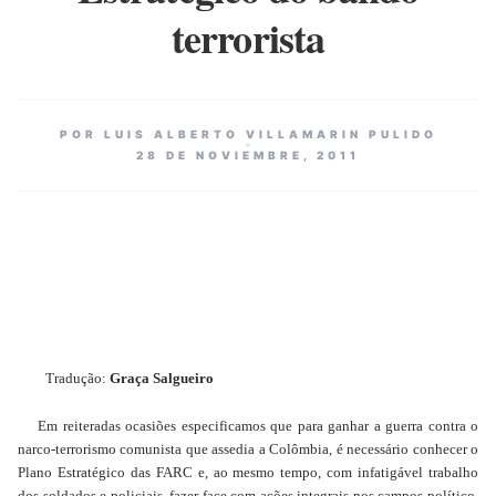
terrorista
POR LUIS ALBERTO VILLAMARIN PULIDO
28 DE NOVIEMBRE, 2011
Tradução:
Graça Salgueiro
Em reiteradas ocasiões especificamos que para ganhar a guerra contra o
narco-terrorismo comunista que assedia a Colômbia, é necessário conhecer o
Plano Estratégico das FARC e, ao mesmo tempo, com infatigável trabalho
dos soldados e policiais, fazer face com ações integrais nos campos político,