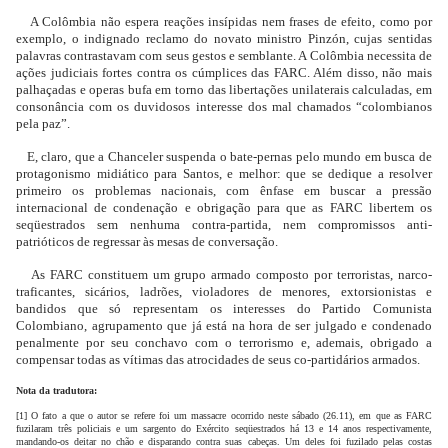
A Colômbia não espera reações insípidas nem frases de efeito, como por
exemplo, o indignado reclamo do novato ministro Pinzón, cujas sentidas
palavras contrastavam com seus gestos e semblante. A Colômbia necessita de
ações judiciais fortes contra os cúmplices das FARC. Além disso, não mais
palhaçadas e operas bufa em torno das libertações unilaterais calculadas, em
consonância com os duvidosos interesse dos mal chamados “colombianos
pela paz”.
E, claro, que a Chanceler suspenda o bate-pernas pelo mundo em busca de
protagonismo midiático para Santos, e melhor: que se dedique a resolver
primeiro os problemas nacionais, com ênfase em buscar a pressão
internacional de condenação e obrigação para que as FARC libertem os
seqüestrados sem nenhuma contra-partida, nem compromissos anti-
patrióticos de regressar às mesas de conversação.
As FARC constituem um grupo armado composto por terroristas, narco-
traficantes, sicários, ladrões, violadores de menores, extorsionistas e
bandidos que só representam os interesses do Partido Comunista
Colombiano, agrupamento que já está na hora de ser julgado e condenado
penalmente por seu conchavo com o terrorismo e, ademais, obrigado a
compensar todas as vítimas das atrocidades de seus co-partidários armados.
Nota da tradutora:
[1] O fato a que o autor se refere foi um massacre ocorrido neste sábado (26.11), em que as FARC
fuzilaram três policiais e um sargento do Exército seqüestrados há 13 e 14 anos respectivamente,
mandando-os deitar no chão e disparando contra suas cabeças. Um deles foi fuzilado pelas costas