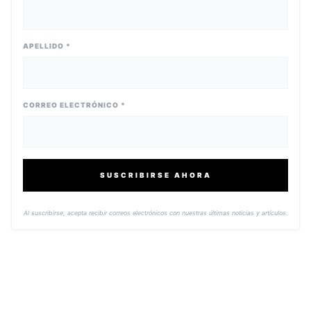
APELLIDO *
CORREO ELECTRÓNICO *
SUSCRIBIRSE AHORA
Al suscribirse, acepta recibir correos electrónicos con nuestras últimas noticias y artículos.