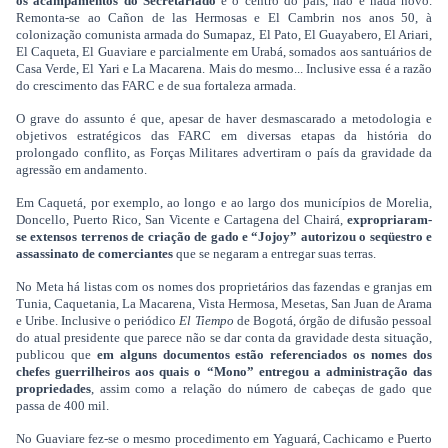
os acampamentos do Secretariado
e o centro do país, não é nada novo.
Remonta-se ao Cañon de las Hermosas e El Cambrin nos anos 50, à
colonização comunista armada do Sumapaz, El Pato, El Guayabero, El Ariari,
El Caqueta, El Guaviare e parcialmente em Urabá, somados aos santuários de
Casa Verde, El Yari e La Macarena. Mais do mesmo... Inclusive essa é a razão
do crescimento das FARC e de sua fortaleza armada.
O grave do assunto é que, apesar de haver desmascarado a metodologia e
objetivos estratégicos das FARC em diversas etapas da história do
prolongado conflito, as Forças Militares advertiram o país da gravidade da
agressão em andamento.
Em Caquetá, por exemplo, ao longo e ao largo dos municípios de Morelia,
Doncello, Puerto Rico, San Vicente e Cartagena del Chairá,
expropriaram-
se extensos terrenos de criação de gado e “Jojoy” autorizou o seqüestro e
assassinato de comerciantes
que se negaram a entregar suas terras.
No Meta há listas com os nomes dos proprietários das fazendas e granjas em
Tunia, Caquetania, La Macarena, Vista Hermosa, Mesetas, San Juan de Arama
e Uribe. Inclusive o periódico
El Tiempo
de Bogotá, órgão de difusão pessoal
do atual presidente que parece não se dar conta da gravidade desta situação,
publicou que
em alguns documentos estão referenciados os nomes dos
chefes guerrilheiros aos quais o “Mono” entregou a administração das
propriedades
, assim como a relação do número de cabeças de gado que
passa de 400 mil.
No Guaviare fez-se o mesmo procedimento em Yaguará, Cachicamo e Puerto