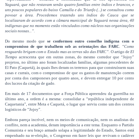
Yaguará, que não restavam senão quatro famílias entre índios e brancos, e
uns poucos populares do baixo Camulla e do Triunfo (...) se consultou como
povoar a área. Procedemos trazendo uns índios do Cauca que se
localizaram de acordo com a câmara municipal de Yaguará nessa área, 40
indígenas que no momento estão vinculados como núcleos nas organizações
sociais nossas...”
.
Do mesmo modo que
se conformou outro conselho indígena com o
compromisso de que trabalhem sob as orientações das FARC
.
“Como
resguardo brigam com o Estado mas as terras são das FARC”
. O artigo de
El
Tiempo
acrescenta que em outras zonas, do mesmo corredor que “Jojoy”
projetou, no último ano foram localizadas famílias, algumas procedentes de
El Pato (Caquetá), às quais lhes deram os terrenos para que construíssem suas
casas e currais, com o compromisso de que os gastos de manutenção correm
por conta dos camponeses por quatro anos, e devem entregar 10 por cento
dos lucros da criação de gado.
Em mais de 17 documentos que a Força Pública apreendeu da guerrilha no
último ano, a ordem é a mesma: consolidar a “república independente de
Caquetania”, entre Meta e Caquetá, o lugar que serviu como um dos centros
logísticos de “Jojoy”.
Embora pareça incrível, nem os meios de comunicação, nem os analistas do
conflito, nem a academia, deram importância a este tema. Enquanto o Partido
Comunista e seu braço armado solapa a legitimidade do Estado, Santos está
empenhado na re-eleição, o Congresso em fazer leis que revivam o cadáver