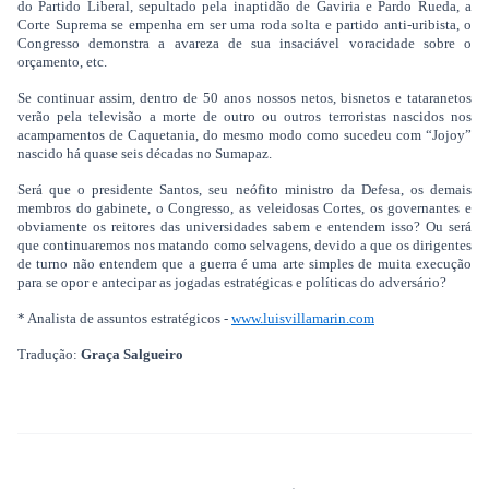
do Partido Liberal, sepultado pela inaptidão de Gaviria e Pardo Rueda, a
Corte Suprema se empenha em ser uma roda solta e partido anti-uribista, o
Congresso demonstra a avareza de sua insaciável voracidade sobre o
orçamento, etc.
Se continuar assim, dentro de 50 anos nossos netos, bisnetos e tataranetos
verão pela televisão a morte de outro ou outros terroristas nascidos nos
acampamentos de Caquetania, do mesmo modo como sucedeu com “Jojoy”
nascido há quase seis décadas no Sumapaz.
Será que o presidente Santos, seu neófito ministro da Defesa, os demais
membros do gabinete, o Congresso, as veleidosas Cortes, os governantes e
obviamente os reitores das universidades sabem e entendem isso? Ou será
que continuaremos nos matando como selvagens, devido a que os dirigentes
de turno não entendem que a guerra é uma arte simples de muita execução
para se opor e antecipar as jogadas estratégicas e políticas do adversário?
* Analista de assuntos estratégicos -
www.luisvillamarin.com
Tradução:
Graça Salgueiro