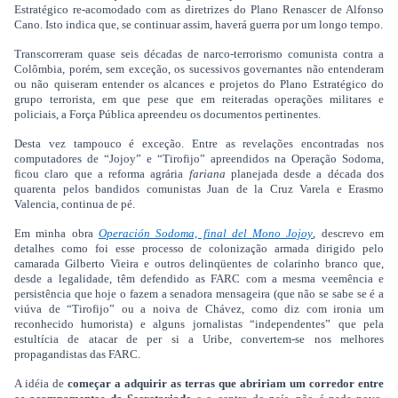
Estratégico re-acomodado com as diretrizes do Plano Renascer de Alfonso
Cano. Isto indica que, se continuar assim, haverá guerra por um longo tempo.
Transcorreram quase seis décadas de narco-terrorismo comunista contra a
Colômbia, porém, sem exceção, os sucessivos governantes não entenderam
ou não quiseram entender os alcances e projetos do Plano Estratégico do
grupo terrorista, em que pese que em reiteradas operações militares e
policiais, a Força Pública apreendeu os documentos pertinentes.
Desta vez tampouco é exceção. Entre as revelações encontradas nos
computadores de “Jojoy” e “Tirofijo” apreendidos na Operação Sodoma,
ficou claro que a reforma agrária
fariana
planejada desde a década dos
quarenta pelos bandidos comunistas Juan de la Cruz Varela e Erasmo
Valencia, continua de pé.
Em minha obra
Operación Sodoma, final del Mono Jojoy
, descrevo em
detalhes como foi esse processo de colonização armada dirigido pelo
camarada Gilberto Vieira e outros delinqüentes de colarinho branco que,
desde a legalidade, têm defendido as FARC com a mesma veemência e
persistência que hoje o fazem a senadora mensageira (que não se sabe se é a
viúva de “Tirofijo” ou a noiva de Chávez, como diz com ironia um
reconhecido humorista) e alguns jornalistas “independentes” que pela
estultícia de atacar de per si a Uribe, convertem-se nos melhores
propagandistas das FARC.
A idéia de
começar a adquirir as terras que abririam um corredor entre