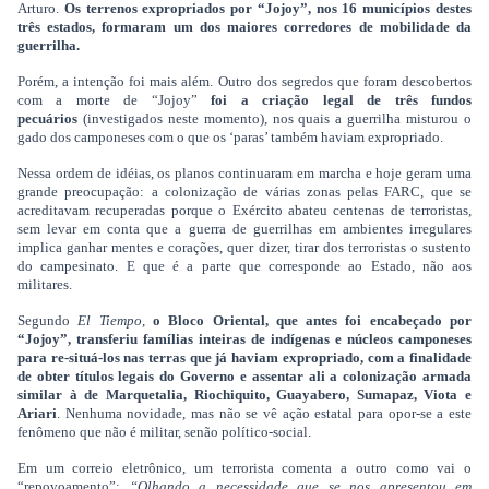
Arturo.
Os terrenos expropriados por “Jojoy”, nos 16 municípios destes
três estados, formaram um dos maiores corredores de mobilidade da
guerrilha.
Porém, a intenção foi mais além. Outro dos segredos que foram descobertos
com a morte de “Jojoy”
foi a criação legal de três fundos
pecuários
(investigados neste momento), nos quais a guerrilha misturou o
gado dos camponeses com o que os ‘paras’ também haviam expropriado.
Nessa ordem de idéias, os planos continuaram em marcha e hoje geram uma
grande preocupação: a colonização de várias zonas pelas FARC, que se
acreditavam recuperadas porque o Exército abateu centenas de terroristas,
sem levar em conta que a guerra de guerrilhas em ambientes irregulares
implica ganhar mentes e corações, quer dizer, tirar dos terroristas o sustento
do campesinato. E que é a parte que corresponde ao Estado, não aos
militares.
Segundo
El Tiempo
,
o Bloco Oriental, que antes foi encabeçado por
“Jojoy”, transferiu famílias inteiras de indígenas e núcleos camponeses
para re-situá-los nas terras que já haviam expropriado, com a finalidade
de obter títulos legais do Governo
e assentar ali a colonização armada
similar à de Marquetalia, Riochiquito, Guayabero, Sumapaz, Viota e
Ariari
. Nenhuma novidade, mas não se vê ação estatal para opor-se a este
fenômeno que não é militar, senão político-social.
Em um correio eletrônico, um terrorista comenta a outro como vai o
“repovoamento”:
“Olhando a necessidade que se nos apresentou em