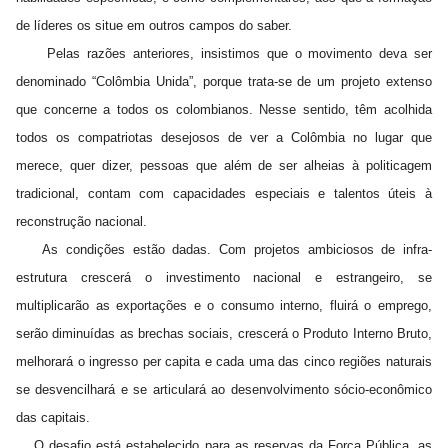
de líderes os situe em outros campos do saber.
Pelas razões anteriores, insistimos que o movimento deva ser
denominado “Colômbia Unida”, porque trata-se de um projeto extenso
que concerne a todos os colombianos. Nesse sentido, têm acolhida
todos os compatriotas desejosos de ver a Colômbia no lugar que
merece, quer dizer, pessoas que além de ser alheias à politicagem
tradicional, contam com capacidades especiais e talentos úteis à
reconstrução nacional.
As condições estão dadas. Com projetos ambiciosos de infra-
estrutura crescerá o investimento nacional e estrangeiro, se
multiplicarão as exportações e o consumo interno, fluirá o emprego,
serão diminuídas as brechas sociais, crescerá o Produto Interno Bruto,
melhorará o ingresso per capita e cada uma das cinco regiões naturais
se desvencilhará e se articulará ao desenvolvimento sócio-econômico
das capitais.
O desafio está estabelecido para as reservas da Força Pública, as