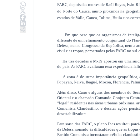
FARC, depois das mortes de Raúl Reyes, Iván Río
do Norte do Cauca, muito próximos na geografia 
estados de Valle, Cauca, Tolima, Huila e os corr
Em que pese que os organismos de inteligênc
diferente de um refinamento conjuntural do Plan
Defesa, nem o Congresso da República, nem a a
civil e as tropas, perpetrados pelas FARC no sul-
Há três décadas o M-19 apostou em uma suicida 
do país. As FARC avaliaram essa experiência falid
A zona é de suma importância geopolítica, dev
Popayán, Neiva, Ibagué, Mocoa, Florencia, Palmir
Além disso, Cano e alguns dos membros do Secre
Oriental e o chamado Comando Conjunto Central
“legal” residentes nas áreas urbanas próximas, ar
Comunista Clandestino, e desatar ações persist
desestabilizadora.
Para sorte das FARC, o plano lhes resultou parc
da Defesa, somado às dificuldades que as tropas
Partido Comunista incrustaram células clandestin