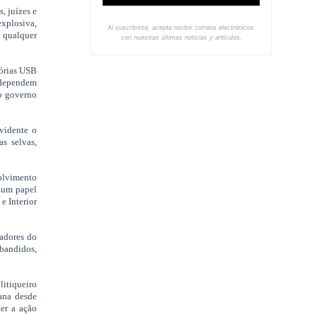
, juízes e
explosiva,
Al suscribirse, acepta recibir correos electrónicos
m qualquer
con nuestras últimas noticias y artículos.
órias USB
a dependem
to governo
vidente o
as selvas,
volvimento
é um papel
e Interior
nadores do
 bandidos,
litiqueiro
iana desde
cer a ação