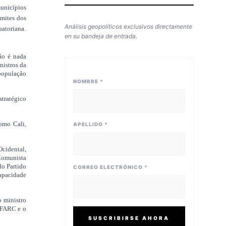
municípios
imites dos
Análisis geopolíticos exclusivos directamente
uatoriana.
en su bandeja de entrada.
ão é nada
nistros da
população
NOMBRE *
stratégico
omo Cali,
APELLIDO *
Ocidental,
Comunista
do Partido
CORREO ELECTRÓNICO *
capacidade
o ministro
s FARC e o
SUSCRIBIRSE AHORA