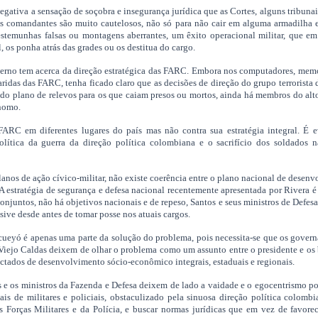
gativa a sensação de soçobra e insegurança jurídica que as Cortes, alguns tribunais
eus comandantes são muito cautelosos, não só para não cair em alguma armadilha 
testemunhas falsas ou montagens aberrantes, um êxito operacional militar, que e
 os ponha atrás das grades ou os destitua do cargo.
verno tem acerca da direção estratégica das FARC. Embora nos computadores, mem
ridas das FARC, tenha ficado claro que as decisões de direção do grupo terrorist
ido plano de relevos para os que caiam presos ou mortos, ainda há membros do al
nomo.
FARC em diferentes lugares do país mas não contra sua estratégia integral. É e
olítica da guerra da direção política colombiana e o sacrifício dos soldados n
lanos de ação cívico-militar, não existe coerência entre o plano nacional de desen
. A estratégia de segurança e defesa nacional recentemente apresentada por Rivera 
onjuntos, não há objetivos nacionais e de repeso, Santos e seus ministros de Defesa 
ive desde antes de tomar posse nos atuais cargos.
ueyó é apenas uma parte da solução do problema, pois necessita-se que os gover
 Viejo Caldas deixem de olhar o problema como um assunto entre o presidente e os
tados de desenvolvimento sócio-econômico integrais, estaduais e regionais.
os e os ministros da Fazenda e Defesa deixem de lado a vaidade e o egocentrismo po
iais de militares e policiais, obstaculizado pela sinuosa direção política colomb
s Forças Militares e da Polícia, e buscar normas jurídicas que em vez de favore