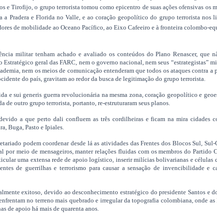
s e Tirofijo, o grupo terrorista tomou como epicentro de suas ações ofensivas os 
a Pradera e Florida no Valle, e ao coração geopolítico do grupo terrorista nos l
edores de mobilidade ao Oceano Pacífico, ao Eixo Cafeeiro e à fronteira colombo-eq
ia militar tenham achado e avaliado os conteúdos do Plano Renascer, que n
o Estratégico geral das FARC, nem o governo nacional, nem seus “estrategistas” mi
cademia, nem os meios de comunicação entenderam que todos os ataques contra a 
ocidente do país, gravitam ao redor da busca de legitimação do grupo terrorista.
e sui generis guerra revolucionária na mesma zona, coração geopolítico e geoe
a de outro grupo terrorista, portanto, re-estruturaram seus planos.
ido a que perto dali confluem as três cordilheiras e ficam na mira cidades c
a, Buga, Pasto e Ipiales.
tariado podem coordenar desde lá as atividades das Frentes dos Blocos Sul, Sul-
 por meio de mensageiros, manter relações fluidas com os membros do Partido 
ticular uma extensa rede de apoio logístico, inserir milícias bolivarianas e células 
entes de guerrilhas e terrorismo para causar a sensação de invencibilidade e 
ialmente exitoso, devido ao desconhecimento estratégico do presidente Santos e d
 enfrentam no terreno mais quebrado e irregular da topografia colombiana, onde a
as de apoio há mais de quarenta anos.