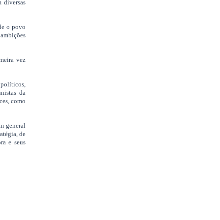
m diversas
rde o povo
 ambições
imeira vez
políticos,
unistas da
ices, como
um general
atégia, de
ra e seus