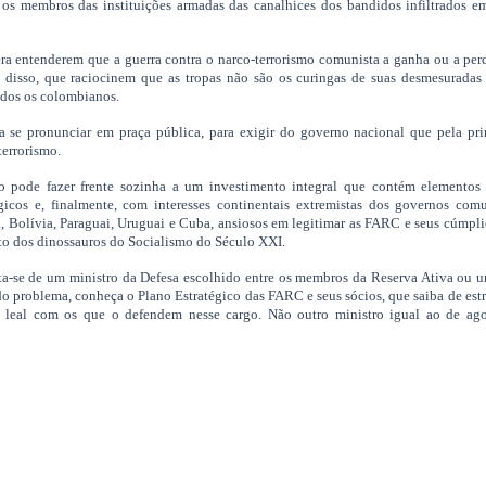
 os membros das instituições armadas das canalhices dos bandidos infiltrados e
vera entenderem que a guerra contra o narco-terrorismo comunista a ganha ou a pe
m disso, que raciocinem que as tropas não são os curingas de suas desmesuradas
todos os colombianos.
a se pronunciar em praça pública, para exigir do governo nacional que pela pr
terrorismo.
ão pode fazer frente sozinha a um investimento integral que contém elementos 
égicos e, finalmente, com interesses continentais extremistas dos governos com
a, Bolívia, Paraguai, Uruguai e Cuba, ansiosos em legitimar as FARC e seus cúmpl
eto dos dinossauros do Socialismo do Século XXI.
ita-se de um ministro da Defesa escolhido entre os membros da Reserva Ativa ou 
o problema, conheça o Plano Estratégico das FARC e seus sócios, que saiba de estr
eja leal com os que o defendem nesse cargo. Não outro ministro igual ao de ago