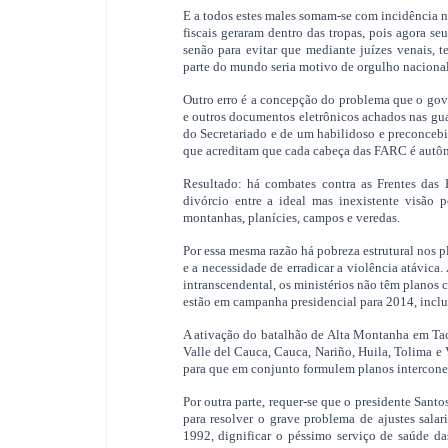
E a todos estes males somam-se com incidência ne
fiscais geraram dentro das tropas, pois agora s
senão para evitar que mediante juízes venais, 
parte do mundo seria motivo de orgulho nacional,
Outro erro é a concepção do problema que o go
e outros documentos eletrônicos achados nas gua
do Secretariado e de um habilidoso e preconceb
que acreditam que cada cabeça das FARC é autô
Resultado: há combates contra as Frentes das 
divórcio entre a ideal mas inexistente visão p
montanhas, planícies, campos e veredas.
Por essa mesma razão há pobreza estrutural nos p
e a necessidade de erradicar a violência atávica
intranscendental, os ministérios não têm planos c
estão em campanha presidencial para 2014, inclus
A ativação do batalhão de Alta Montanha em Tac
Valle del Cauca, Cauca, Nariño, Huila, Tolima e
para que em conjunto formulem planos interconec
Por outra parte, requer-se que o presidente Sant
para resolver o grave problema de ajustes salar
1992, dignificar o péssimo serviço de saúde da