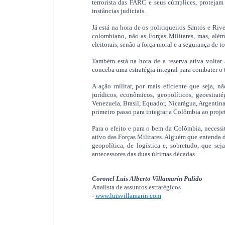
terrorista das FARC e seus cúmplices, protejam
instâncias judiciais.
Já está na hora de os politiqueiros Santos e Ri
colombiano, não as Forças Militares, mas, alé
eleitorais, senão a força moral e a segurança de 
Também está na hora de a reserva ativa voltar 
conceba uma estratégia integral para combater o 
A ação militar, por mais eficiente que seja, n
jurídicos, econômicos, geopolíticos, geoestrat
Venezuela, Brasil, Equador, Nicarágua, Argentin
primeiro passo para integrar a Colômbia ao proj
Para o efeito e para o bem da Colômbia, necess
ativo das Forças Militares. Alguém que entenda d
geopolítica, de logística e, sobretudo, que s
antecessores das duas últimas décadas.
Coronel Luis Alberto Villamarín Pulido
Analista de assuntos estratégicos
-
www.luisvillamarin.com