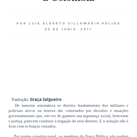
POR LUIS ALBERTO VILLAMARIN PULIDO
25 DE JUNIO, 2011
Tradução:
Graça Salgueiro
De maneira sistemática os direitos fundamentais dos militares e
policiais ativos na reserva são vulnerados por decisões e atuações
governamentais que, em vez de garantir sua segurança social, bem-estar
e justiça, parecem conduzir à negação de seus direitos. E a solução não é
ficar com os braços cruzados.
Por norma constitucional, os membros da Força Pública não podem