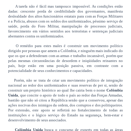
A tarefa não é fácil mas tampouco impossível. As condições estão
dadas: crescente perda de credibilidade dos governantes, manifesta
deslealdade dos altos funcionários estatais para com as Forças Militares
e a Polícia, abusos com os soldos dos uniformizados, péssimo serviço de
saúde, perda do Foro Militar, manipulação de processos judiciais,
favorecimento em vários sentidos aos terroristas e sentenças judiciais
aberrantes contra os uniformizados.
O remédio para estes males é construir um movimento político
dirigido por pessoas que amem a Colômbia, e ninguém mais indicado do
que os que a defenderam com as armas e trabalho incansável, porém que
pelas mesmas circunstâncias de desordem e iniqüidades reinantes no
país, hoje estão em uma posição passiva, em contraste com a
potencialidade de seus conhecimentos e capacidades.
Porém, não se trata de criar um movimento político de integração
nacional ao redor dos uniformizados e suas reservas de per si, senão de
construir um projeto histórico ao qual lhe cairia bem o nome
Colômbia
Unida
, que concite o apoio de todo o país ao redor das Forças Armadas,
bastião que não só criou a República senão que a conservou, apesar das
ações nocivas dos inimigos da ordem, dos corruptos e dos politiqueiros.
Por extensão, este apoio se refletirá no fortalecimento de todas as
instituições e o lógico serviço do Estado na segurança, bem-estar e
desenvolvimento de seus associados.
Colômbia Unida
busca o concurso de experts em todas as áreas