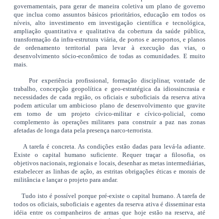
governamentais, para gerar de maneira coletiva um plano de governo
que inclua como assuntos básicos prioritários, educação em todos os
níveis, alto investimento em investigação científica e tecnológica,
ampliação quantitativa e qualitativa da cobertura da saúde pública,
transformação da infra-estrutura viária, de portos e aeroportos, e planos
de ordenamento territorial para levar à execução das vias, o
desenvolvimento sócio-econômico de todas as comunidades. E muito
mais.
Por experiência profissional, formação disciplinar, vontade de
trabalho, concepção geopolítica e geo-estratégica da idiossincrasia e
necessidades de cada região, os oficiais e suboficiais da reserva ativa
podem articular um ambicioso plano de desenvolvimento que gravite
em torno de um projeto cívico-militar e cívico-policial, como
complemento às operações militares para construir a paz nas zonas
afetadas de longa data pela presença narco-terrorista.
A tarefa é concreta. As condições estão dadas para levá-la adiante.
Existe o capital humano suficiente. Requer traçar a filosofia, os
objetivos nacionais, regionais e locais, desenhar as metas intermediárias,
estabelecer as linhas de ação, as estritas obrigações éticas e morais de
militância e lançar o projeto para andar.
Tudo isto é possível porque pré-existe o capital humano. A tarefa de
todos os oficiais, suboficiais e agentes da reserva ativa é disseminar esta
idéia entre os companheiros de armas que hoje estão na reserva, até