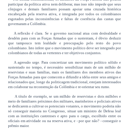
participar da política ativa nem deliberar, mas isso não impede que seus
cônjuges e demais familiares possam apoiar uma cruzada histórica
encabeçada pela reserva ativa, e integrada por todos os colombianos
esgotados pelas inconsistências e faltas de coerência das castas que
governaram a Colômbia.
A reflexão é clara. Se o governo nacional atua com deslealdade e
desdém para com as Forças Armadas que o sustentam, é óbvio deduzir
que tampouco tem lealdade e preocupação pelo resto do povo
colombiano. Isto infere que o movimento político deve ser integrado por
colombianos de todas as vertentes e ter objetivos conjuntos.
A agressão urge. Para concretizar um movimento político sólido e
sustentado no tempo, é necessário sensibilizar mais de um milhão de
reservistas e suas famílias, mais os familiares dos membros ativos das
Forças Armadas para que comecem a difundir a idéia entre seus amigos e
relacionados que, longe da politicagem tradicional, estejam interessados
em colaborar na reconstrução da Colômbia e re-orientar seu rumo.
A título de exemplo, se um milhão de reservistas e dois milhões e
meio de familiares próximos dos militares, marinheiros e policiais ativos
se dedicarem a cultivar os potenciais votantes, o movimento poderia não
só conseguir maioria no Congresso, situar um ministro de Defesa leal
com as instituições castrenses e apto para o cargo, escolhido entre os
oficiais em atividade ou na reserva ativa, e - por que não? - conseguir o
prêmio maior.