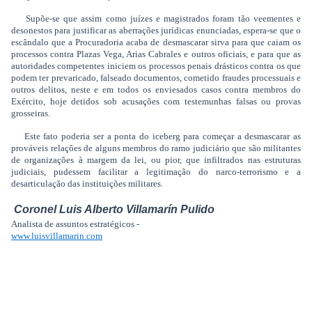
Supõe-se que assim como juízes e magistrados foram tão veementes e
desonestos para justificar as aberrações jurídicas enunciadas, espera-se que o
escândalo que a Procuradoria acaba de desmascarar sirva para que caiam os
processos contra Plazas Vega, Arias Cabrales e outros oficiais, e para que as
autoridades competentes iniciem os processos penais drásticos contra os que
podem ter prevaricado, falseado documentos, cometido fraudes processuais e
outros delitos, neste e em todos os enviesados casos contra membros do
Exército, hoje detidos sob acusações com testemunhas falsas ou provas
grosseiras.
Este fato poderia ser a ponta do iceberg para começar a desmascarar as
prováveis relações de alguns membros do ramo judiciário que são militantes
de organizações à margem da lei, ou pior, que infiltrados nas estruturas
judiciais, pudessem facilitar a legitimação do narco-terrorismo e a
desarticulação das instituições militares.
Coronel Luis Alberto Villamarín Pulido
Analista de assuntos estratégicos -
www.luisvillamarin.com