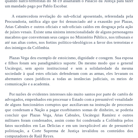
quando narco-terroristas do M-19 assaltaram o Palácio da Justiça para fazer
um mandado pago por Pablo Escobar.
A estarrecedora revelação do sub-oficial aposentado, referendada pela
Procuradoria, ratifica algo que foi denunciado até a exaustão por Plazas,
Arias Cabrales e outros oficiais e sub-oficiais caídos em desgraça pela ação
de juízes venais. Existe uma sinistra intencionalidade de alguns personagens
macabros que converteram seus cargos no Ministério Público, nos tribunais e
até nas altas cortes, nos fortins político-ideológicos a favor dos terroristas e
dos inimigos da Colômbia.
Plazas Vega deu exemplo de estoicismo, dignidade e coragem. Sua esposa
e filhos foram seu paradigmático suporte. Do mesmo modo que o general
Uscátegui, sem apoio institucional e sem a solidariedade da mesma
sociedade à qual estes oficiais defenderam com as armas, eles levaram os
aberrantes casos jurídicos a todas as instâncias judiciais, os meios de
comunicação e a academia.
Por razões de evidentes interesses não muito santos por parte de cartéis de
advogados, empenhados em processar o Estado com a presumível venalidade
de alguns funcionários corruptos que auxiliavam na instrução de processos
que condenam a Nação a pagar exorbitantes somas de dinheiro, se poderia
concluir que Plazas Vega, Arias Cabrales, Uscátegui Ramírez e outros
militares foram condenados, assim como foi condenada a Colômbia pelos
fatos sucedidos em Las Delicias e em um inexplicável ato de presumível
politização, a Corte Suprema de Justiça invalidou os conteúdos dos
computadores de Raúl Reyes.