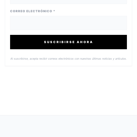
CORREO ELECTRÓNICO *
SUSCRIBIRSE AHORA
Al suscribirse, acepta recibir correos electrónicos con nuestras últimas noticias y artículos.