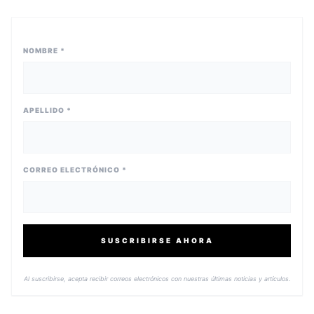
NOMBRE *
APELLIDO *
CORREO ELECTRÓNICO *
SUSCRIBIRSE AHORA
Al suscribirse, acepta recibir correos electrónicos con nuestras últimas noticias y artículos.