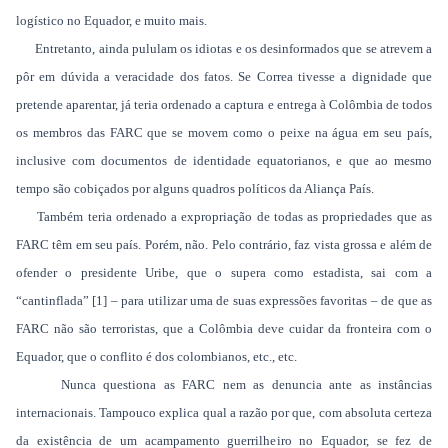
logístico no Equador, e muito mais.
Entretanto, ainda pululam os idiotas e os desinformados que se atrevem a
pôr em dúvida a veracidade dos fatos. Se Correa tivesse a dignidade que
pretende aparentar, já teria ordenado a captura e entrega à Colômbia de todos
os membros das FARC que se movem como o peixe na água em seu país,
inclusive com documentos de identidade equatorianos, e que ao mesmo
tempo são cobiçados por alguns quadros políticos da Aliança País.
Também teria ordenado a expropriação de todas as propriedades que as
FARC têm em seu país. Porém, não. Pelo contrário, faz vista grossa e além de
ofender o presidente Uribe, que o supera como estadista, sai com a
“cantinflada” [1] – para utilizar uma de suas expressões favoritas – de que as
FARC não são terroristas, que a Colômbia deve cuidar da fronteira com o
Equador, que o conflito é dos colombianos, etc., etc.
Nunca questiona as FARC nem as denuncia ante as instâncias
internacionais. Tampouco explica qual a razão por que, com absoluta certeza
da existência de um acampamento guerrilheiro no Equador, se fez de