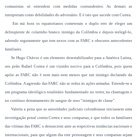
comunistas só entendem com medidas contundentes. As demais as
interpretam como debilidades do adversário. E é isto que sucede com Correa.
Em má hora os equatorianos cometeram o duplo erro de eleger um
delinqüente de colarinho branco inimigo da Colômbia e depois reelegê-lo,
sabendo seguramente que tem nexos com as FARC e obscuros antecedentes
familiares.
Se Hugo Chávez é um elemento desestabilizador para a América Latina,
seu peão Rafael Correa é um vizinho nocivo para a Colômbia, pois quem
apóie as FARC não é nem mais nem menos que um inimigo declarado da
Colômbia. A agressão das FARC não se reduz às ações armadas. Estende-se a
um programa ideológico totalitário fundamentado no terror, na chantagem e
no contínuo derramamento de sangue de seus “inimigos de classe”.
Valeria a pena que as autoridades judiciais colombianas iniciassem uma
investigação penal contra Correa e seus comparsas, e que todos os familiares
das vítimas das FARC o denunciem ante as respectivas instâncias nacionais e
internacionais, para que algum dia este personagem e seus comparsas sejam