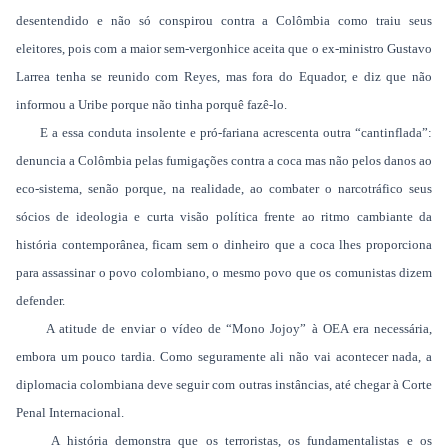
desentendido e não só conspirou contra a Colômbia como traiu seus
eleitores, pois com a maior sem-vergonhice aceita que o ex-ministro Gustavo
Larrea tenha se reunido com Reyes, mas fora do Equador, e diz que não
informou a Uribe porque não tinha porquê fazê-lo.
E a essa conduta insolente e pró-fariana acrescenta outra “cantinflada”:
denuncia a Colômbia pelas fumigações contra a coca mas não pelos danos ao
eco-sistema, senão porque, na realidade, ao combater o narcotráfico seus
sócios de ideologia e curta visão política frente ao ritmo cambiante da
história contemporânea, ficam sem o dinheiro que a coca lhes proporciona
para assassinar o povo colombiano, o mesmo povo que os comunistas dizem
defender.
A atitude de enviar o vídeo de “Mono Jojoy” à OEA era necessária,
embora um pouco tardia. Como seguramente ali não vai acontecer nada, a
diplomacia colombiana deve seguir com outras instâncias, até chegar à Corte
Penal Internacional.
A história demonstra que os terroristas, os fundamentalistas e os