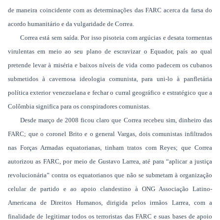
de maneira coincidente com as determinações das FARC acerca da farsa do
acordo humanitário e da vulgaridade de Correa.
Correa está sem saída. Por isso pisoteia com argúcias e desata tormentas
virulentas em meio ao seu plano de escravizar o Equador, país ao qual
pretende levar à miséria e baixos níveis de vida como padecem os cubanos
submetidos à cavernosa ideologia comunista, para uni-lo à panfletária
política exterior venezuelana e fechar o curral geográfico e estratégico que a
Colômbia significa para os conspiradores comunistas.
Desde março de 2008 ficou claro que Correa recebeu sim, dinheiro das
FARC; que o coronel Brito e o general Vargas, dois comunistas infiltrados
nas Forças Armadas equatorianas, tinham tratos com Reyes; que Correa
autorizou as FARC, por meio de Gustavo Larrea, até para “aplicar a justiça
revolucionária” contra os equatorianos que não se submetam à organização
celular de partido e ao apoio clandestino à ONG Associação Latino-
Americana de Direitos Humanos, dirigida pelos irmãos Larrea, com a
finalidade de legitimar todos os terroristas das FARC e suas bases de apoio