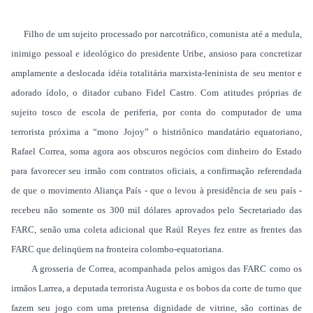
Filho de um sujeito processado por narcotráfico, comunista até a medula,
inimigo pessoal e ideológico do presidente Uribe, ansioso para concretizar
amplamente a deslocada idéia totalitária marxista-leninista de seu mentor e
adorado ídolo, o ditador cubano Fidel Castro. Com atitudes próprias de
sujeito tosco de escola de periferia, por conta do computador de uma
terrorista próxima a “mono Jojoy” o histriônico mandatário equatoriano,
Rafael Correa, soma agora aos obscuros negócios com dinheiro do Estado
para favorecer seu irmão com contratos oficiais, a confirmação referendada
de que o movimento Aliança País - que o levou à presidência de seu país -
recebeu não somente os 300 mil dólares aprovados pelo Secretariado das
FARC, senão uma coleta adicional que Raúl Reyes fez entre as frentes das
FARC que delinqüem na fronteira colombo-equatoriana.
A grosseria de Correa, acompanhada pelos amigos das FARC como os
irmãos Larrea, a deputada terrorista Augusta e os bobos da corte de turno que
fazem seu jogo com uma pretensa dignidade de vitrine, são cortinas de