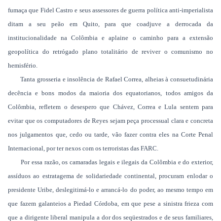
fumaça que Fidel Castro e seus assessores de guerra política anti-imperialista
ditam a seu peão em Quito, para que coadjuve a derrocada da
institucionalidade na Colômbia e aplaine o caminho para a extensão
geopolítica do retrógado plano totalitário de reviver o comunismo no
hemisfério.
Tanta grosseria e insolência de Rafael Correa, alheias à consuetudinária
decência e bons modos da maioria dos equatorianos, todos amigos da
Colômbia, refletem o desespero que Chávez, Correa e Lula sentem para
evitar que os computadores de Reyes sejam peça processual clara e concreta
nos julgamentos que, cedo ou tarde, vão fazer contra eles na Corte Penal
Internacional, por ter nexos com os terroristas das FARC.
Por essa razão, os camaradas legais e ilegais da Colômbia e do exterior,
assíduos ao estratagema de solidariedade continental, procuram enlodar o
presidente Uribe, deslegitimá-lo e arrancá-lo do poder, ao mesmo tempo em
que fazem galanteios a Piedad Córdoba, em que pese a sinistra frieza com
que a dirigente liberal manipula a dor dos seqüestrados e de seus familiares,