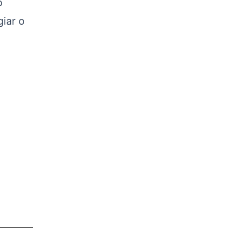
o
iar o