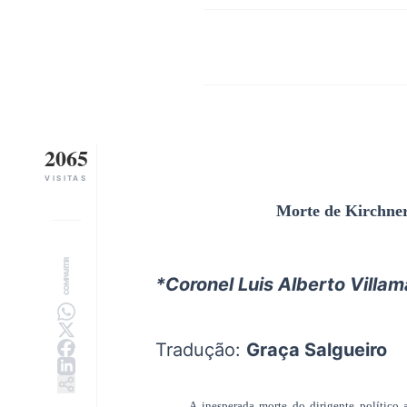
2065
VISITAS
Morte de Kirchner
COMPARTIR
*Coronel Luis Alberto Villam
Tradução:
Graça Salgueiro
A inesperada morte do dirigente político arge