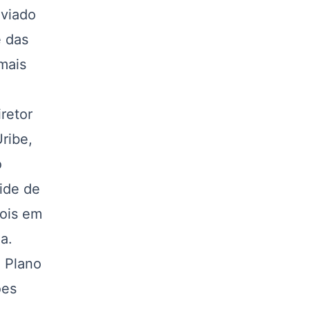
nviado
 das
mais
retor
ribe,
o
pide de
pois em
a.
 Plano
ões