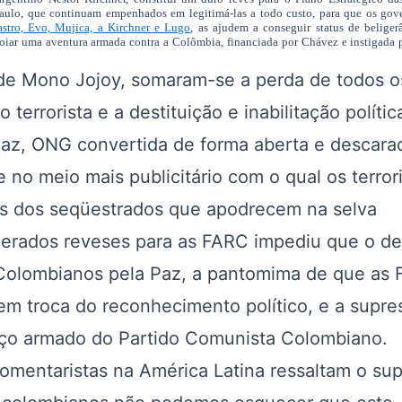
aulo, que continuam empenhados em legitimá-las a todo custo, para que os gove
astro, Evo, Mujica, a Kirchner e Lugo
, as ajudem a conseguir status de beliger
iar uma aventura armada contra a Colômbia, financiada por Chávez e instigada 
no Jojoy, somaram-se a perda de todos o
terrorista e a destituição e inabilitação polític
az, ONG convertida de forma aberta e descara
no meio mais publicitário com o qual os terror
as dos seqüestrados que apodrecem na selva
ados reveses para as FARC impediu que o de
Colombianos pela Paz, a pantomima de que as
em troca do reconhecimento político, e a supre
raço armado do Partido Comunista Colombiano.
taristas na América Latina ressaltam o sup