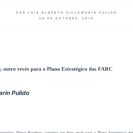
POR LUIS ALBERTO VILLAMARIN PULIDO
30 DE OCTUBRE, 2010
, outro revés para o Plano Estratégico das FARC
arín Pulido
ntino Néstor Kirchner, constitui um duro revés para o Plano Estratégico d