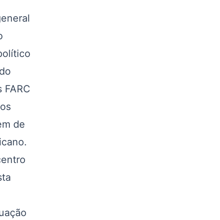
general
o
olítico
ido
as FARC
nos
gem de
icano.
entro
sta
tuação