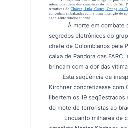
intencionalidade dos cúmplices do Foro de São P
terroristas de
Chávez, Lula, Correa, Ortega, os C
concedam embaixadas com a firme intenção de apo
agonizante ditador cubano.
À morte em combate de Mo
segredos eletrônicos do grupo 
chefe de Colombianos pela P
caixa de Pandora das FARC, e 
brincam com a dor das vítim
Esta seqüência de inesper
Kirchner concretizasse com 
libertem os 19 seqüestrados 
do mote de terroristas ao b
Enquanto milhares de comen