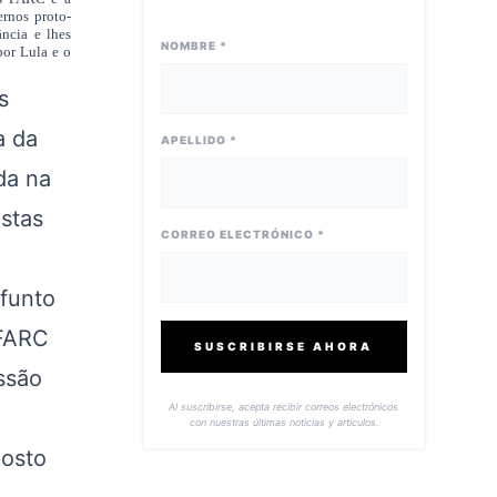
rnos proto-
ância e lhes
NOMBRE *
por Lula e o
s
a da
APELLIDO *
da na
istas
CORREO ELECTRÓNICO *
funto
 FARC
SUSCRIBIRSE AHORA
ssão
Al suscribirse, acepta recibir correos electrónicos
con nuestras últimas noticias y artículos.
osto