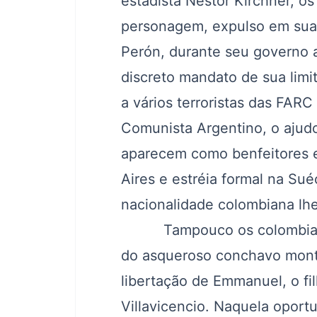
estadista Néstor Kirchner, 
personagem, expulso em sua j
Perón, durante seu governo 
discreto mandato de sua limita
a vários terroristas das FARC
Comunista Argentino, o ajud
aparecem como benfeitores e
Aires e estréia formal na S
nacionalidade colombiana lhe
Tampouco os colombianos 
do asqueroso conchavo mont
libertação de Emmanuel, o f
Villavicencio. Naquela oport