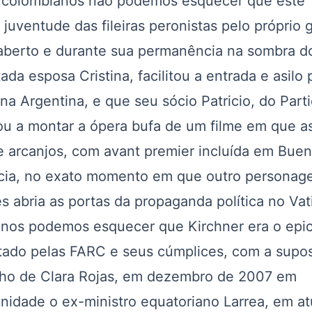
os colombianos não podemos esquecer que este
uventude das fileiras peronistas pelo próprio 
aberto e durante sua permanência na sombra d
da esposa Cristina, facilitou a entrada e asilo p
 na Argentina, e que seu sócio Patricio, do Part
ou a montar a ópera bufa de um filme em que 
 arcanjos, com avant premier incluída em Bue
uécia, no exato momento em que outro persona
s abria as portas da propaganda política no Vat
podemos esquecer que Kirchner era o epic
ado pelas FARC e seus cúmplices, com a supo
ilho de Clara Rojas, em dezembro de 2007 em
unidade o ex-ministro equatoriano Larrea, em a