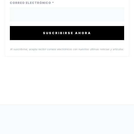
CORREO ELECTRÓNICO *
SUSCRIBIRSE AHORA
Al suscribirse, acepta recibir correos electrónicos con nuestras últimas noticias y artículos.