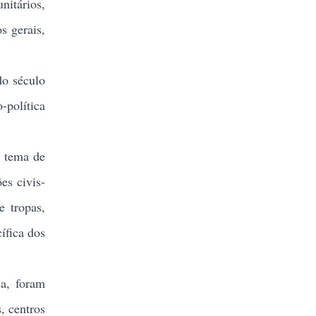
nitários,
s gerais,
do século
política
 tema de
es civis-
e tropas,
ífica dos
ça, foram
, centros