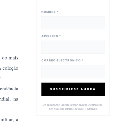
NOMBRE *
APELLIDO *
l do mais
CORREO ELECTRÓNICO *
a coleção
”
.
pendência
SUSCRIBIRSE AHORA
dial, na
Al suscribirse, acepta recibir correos electrónicos
con nuestras últimas noticias y artículos.
litar, a