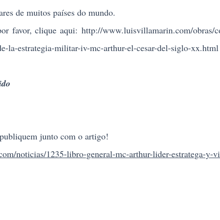
tares de muitos países do mundo.
or favor, clique
aqui:
http://www.luisvillamarin.com/obras/c
e-la-estrategia-militar-iv-mc-arthur-el-cesar-del-siglo-xx.html
ido
bliquem junto com o artigo!
com/noticias/1235-libro-general-mc-arthur-lider-estratega-y-vi