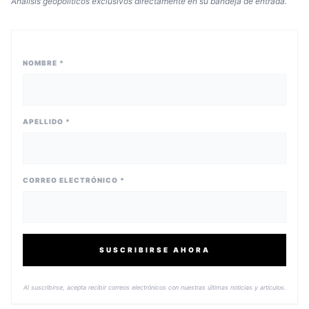
Análisis geopolíticos exclusivos directamente en su bandeja de entrada.
NOMBRE *
APELLIDO *
CORREO ELECTRÓNICO *
SUSCRIBIRSE AHORA
Al suscribirse, acepta recibir correos electrónicos con nuestras últimas noticias y artículos.