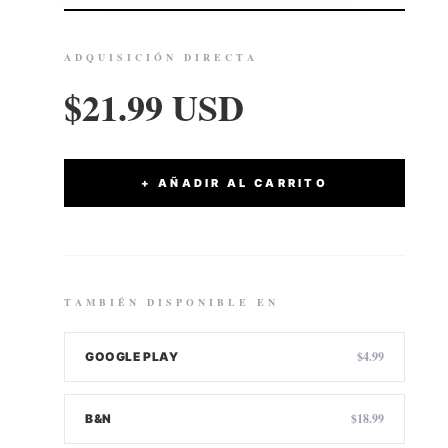
ADQUISICIÓN DIRECTA
$21.99 USD
+ AÑADIR AL CARRITO
TAMBIÉN DISPONIBLE EN
$4.99
GOOGLE PLAY
$18.99
B&N