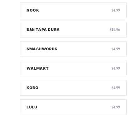
$4.99
NOOK
$19.96
B&N TAPA DURA
$4.99
SMASHWORDS
$4.99
WALMART
$4.99
KOBO
$4.99
LULU