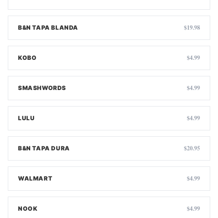
$19.98
B&N TAPA BLANDA
$4.99
KOBO
$4.99
SMASHWORDS
$4.99
LULU
$20.95
B&N TAPA DURA
$4.99
WALMART
$4.99
NOOK