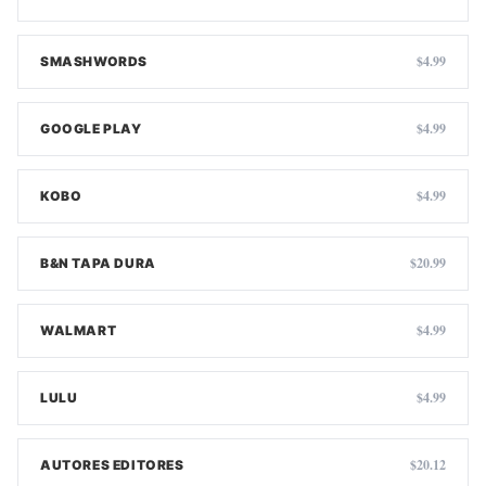
$4.99
SMASHWORDS
$4.99
GOOGLE PLAY
$4.99
KOBO
$20.99
B&N TAPA DURA
$4.99
WALMART
$4.99
LULU
$20.12
AUTORES EDITORES