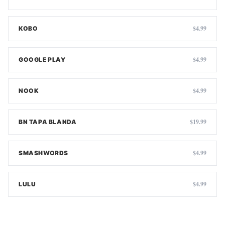
$4.99
KOBO
$4.99
GOOGLE PLAY
$4.99
NOOK
$19.99
BN TAPA BLANDA
$4.99
SMASHWORDS
$4.99
LULU