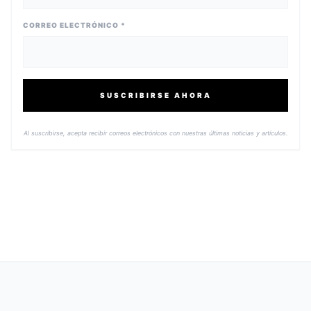
CORREO ELECTRÓNICO *
SUSCRIBIRSE AHORA
Al suscribirse, acepta recibir correos electrónicos con nuestras últimas noticias y artículos.