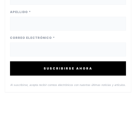
APELLIDO *
CORREO ELECTRÓNICO *
SUSCRIBIRSE AHORA
Al suscribirse, acepta recibir correos electrónicos con nuestras últimas noticias y artículos.