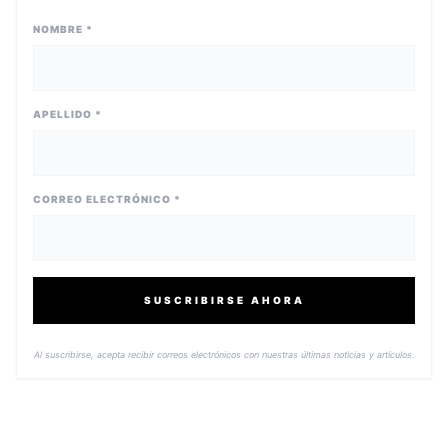
NOMBRE *
APELLIDO *
CORREO ELECTRÓNICO *
SUSCRIBIRSE AHORA
Al suscribirse, acepta recibir correos electrónicos con nuestras últimas noticias y artículos.