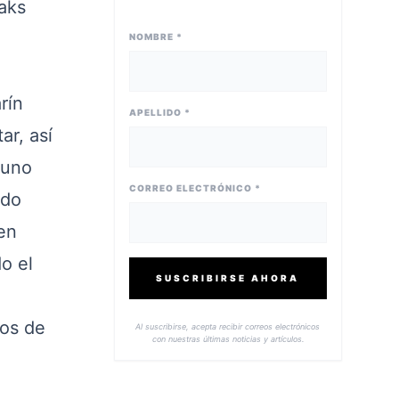
eaks
NOMBRE *
.
rín
APELLIDO *
ar, así
 uno
CORREO ELECTRÓNICO *
ido
en
o el
SUSCRIBIRSE AHORA
tos de
Al suscribirse, acepta recibir correos electrónicos
con nuestras últimas noticias y artículos.