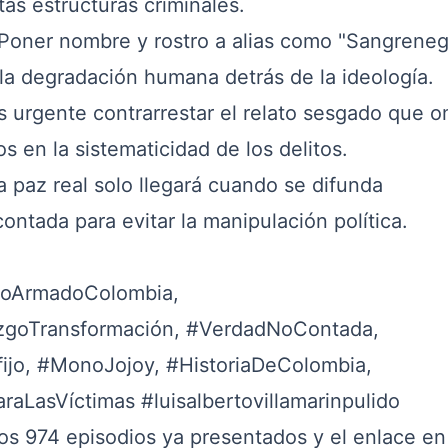
tas estructuras criminales.
Poner nombre y rostro a alias como "Sangreneg
la degradación humana detrás de la ideología.
 urgente contrarrestar el relato sesgado que om
s en la sistematicidad de los delitos.
 paz real solo llegará cuando se difunda
ntada para evitar la manipulación política.
ctoArmadoColombia,
zgoTransformación, #VerdadNoContada,
ofijo, #MonoJojoy, #HistoriaDeColombia,
raLasVíctimas #luisalbertovillamarinpulido
los 974 episodios ya presentados y el enlace en