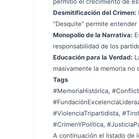
permitió el crecimiento de es
Desmitificación del Crimen:
"Desquite" permite entender 
Monopolio de la Narrativa:
Es
responsabilidad de los partido
Educación para la Verdad:
La
masivamente la memoria no co
Tags
#MemoriaHistórica, #Confli
#FundaciónExcelenciaLidera
#ViolenciaTripartidista, #Tir
#CrimenYPolítica, #JusticiaPa
A continuación el listado de 