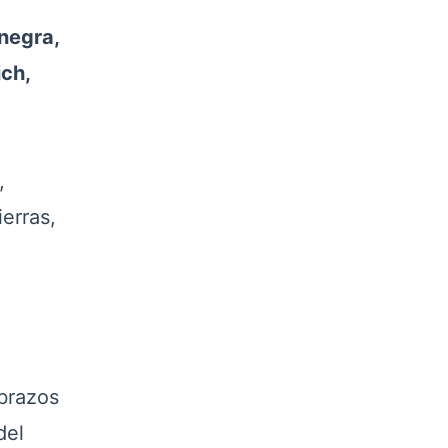
negra,
ich,
,
erras,
brazos
del