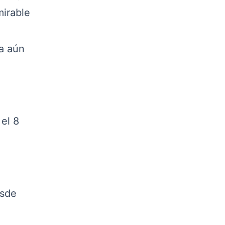
mirable
a aún
el 8
esde