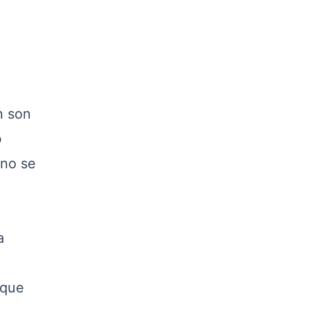
n son
o
 no se
a
 que