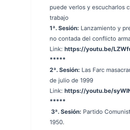
puede verlos y escucharlos c
trabajo
1ª. Sesión:
Lanzamiento y pre
no contada del conflicto 
Link:
https://youtu.be/LZ
*****
2ª. Sesión:
Las Farc masacrar
de julio de 1999
Link:
https://youtu.be/syW
*****
3ª. Sesión:
Partido Comunista
1950.