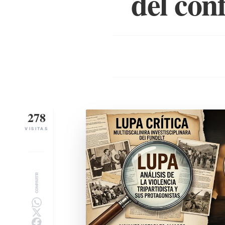
del con
278
VISITAS
COMPARTIR