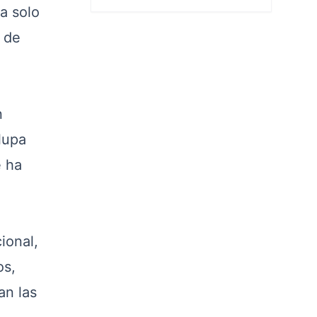
a solo
 de
n
lupa
e ha
ional,
os,
an las