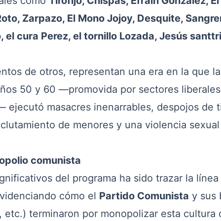
nales como
Tirofijo, Chispas, Efraín González, El
Roto, Zarpazo, El Mono Jojoy, Desquite, Sangre
 el cura Perez, el tornillo Lozada, Jesús santtr
tos de otros, representan una era en la que la
s años 50 y 60 —promovida por sectores liberales
ejecutó masacres inenarrables, despojos de ti
clutamiento de menores y una violencia sexual
opolio comunista
ficativos del programa ha sido trazar la línea
 evidenciando cómo el
Partido Comunista
y sus 
, etc.) terminaron por monopolizar esta cultura 