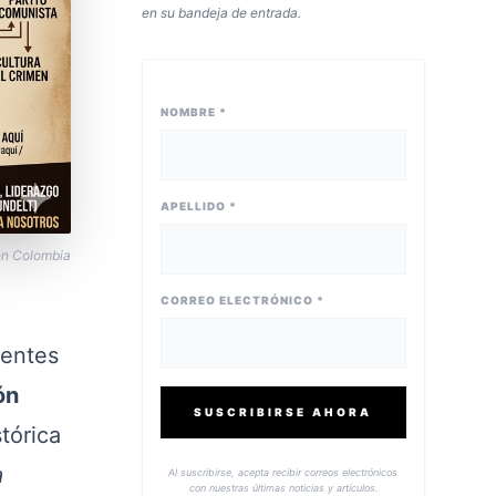
en su bandeja de entrada.
NOMBRE *
APELLIDO *
 en Colombia
CORREO ELECTRÓNICO *
dentes
ón
SUSCRIBIRSE AHORA
tórica
a
Al suscribirse, acepta recibir correos electrónicos
con nuestras últimas noticias y artículos.