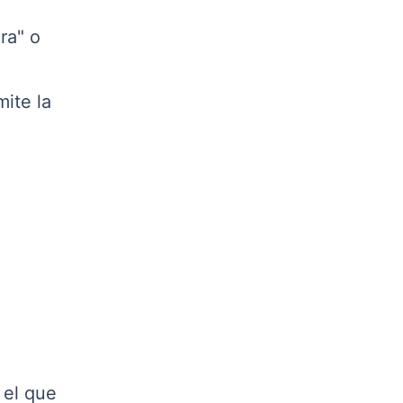
ra" o
ite la
 el que