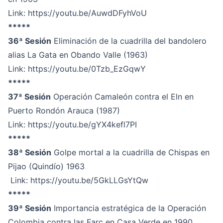
Link:
https://youtu.be/AuwdDFyhVoU
*****
36ª Sesión
Eliminación de la cuadrilla del bandolero
alias La Gata en Obando Valle (1963)
Link:
https://youtu.be/0Tzb_EzGqwY
*****
37ª Sesión
Operación Camaleón contra el Eln en
Puerto Rondón Arauca (1987)
Link:
https://youtu.be/gYX4kefl7PI
*****
38ª Sesión
Golpe mortal a la cuadrilla de Chispas en
Pijao (Quindío) 1963
Link:
https://youtu.be/5GkLLGsYtQw
*****
39ª Sesión
Importancia estratégica de la Operación
Colombia contra las Farc en Casa Verde en 1990