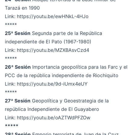
Tarazá en 1990
Link:
https://youtu.be/ewHNkL-4HJo
*****
25ª Sesión
Segunda parte de la República
independiente de El Pato (1967-1980)
Link:
https://youtu.be/MZXBAsvCzd4
*****
26ª Sesión
Importancia geopolítica para las Farc y el
PCC de la república independiente de Riochiquito
Link:
https://youtu.be/9d-iUmx4eUY
*****
27ª Sesión
Geopolítica y Geoestrategia de la
república Independiente de El Guayabero
Link:
https://youtu.be/oAZTWdPFZOw
*****
28ª Sesión
Emporio terrorista de Juan de la Cruz