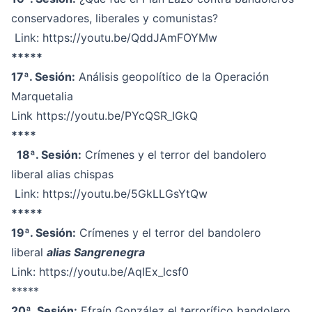
conservadores, liberales y comunistas?
Link:
https://youtu.be/QddJAmFOYMw
*****
17ª. Sesión:
Análisis geopolítico de la Operación
Marquetalia
Link
https://youtu.be/PYcQSR_IGkQ
****
18ª. Sesión:
Crímenes y el terror del bandolero
liberal alias chispas
Link:
https://youtu.be/5GkLLGsYtQw
*****
19ª. Sesión:
Crímenes y el terror del bandolero
liberal
alias Sangrenegra
Link:
https://youtu.be/AqIEx_lcsf0
*****
20ª. Sesión:
Efraín González el terrorífico bandolero