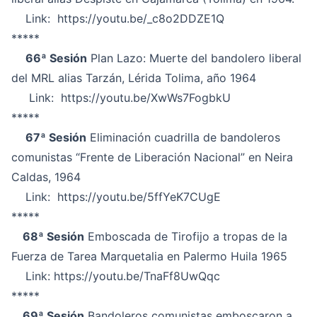
Link:
https://youtu.be/_c8o2DDZE1Q
*****
66ª Sesión
Plan Lazo: Muerte del bandolero liberal
del MRL alias Tarzán, Lérida Tolima, año 1964
Link:
https://youtu.be/XwWs7FogbkU
*****
67ª Sesión
Eliminación cuadrilla de bandoleros
comunistas “Frente de Liberación Nacional” en Neira
Caldas, 1964
Link:
https://youtu.be/5ffYeK7CUgE
*****
68ª Sesión
Emboscada de Tirofijo a tropas de la
Fuerza de Tarea Marquetalia en Palermo Huila 1965
Link:
https://youtu.be/TnaFf8UwQqc
*****
69ª Sesión
Bandoleros comunistas emboscaron a