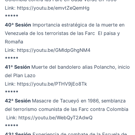
Link:
https://youtu.be/emvtZeQemHg
*****
40ª Sesión
Importancia estratégica de la muerte en
Venezuela de los terroristas de las Farc El paisa y
Romaña
Link:
https://youtu.be/GMldpGhgNM4
*****
41ª Sesión
Muerte del bandolero alias Polancho, inicio
del Plan Lazo
Link:
https://youtu.be/PTHV9jEo8Tk
*****
42ª Sesión
Masacre de Tacueyó en 1986, semblanza
del terrorismo comunista de las Farc contra Colombia
Link:
https://youtu.be/WebQyT2AdwQ
*****
43ª Sesión
Experiencia de combate de la Escuela de