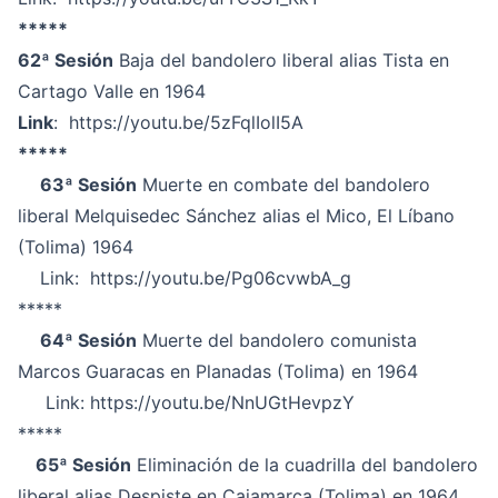
*****
62ª Sesión
Baja del bandolero liberal alias Tista en
Cartago Valle en 1964
Link
:
https://youtu.be/5zFqlIolI5A
*****
63ª Sesión
Muerte en combate del bandolero
liberal Melquisedec Sánchez alias el Mico, El Líbano
(Tolima) 1964
Link:
https://youtu.be/Pg06cvwbA_g
*****
64ª Sesión
Muerte del bandolero comunista
Marcos Guaracas en Planadas (Tolima) en 1964
Link:
https://youtu.be/NnUGtHevpzY
*****
65ª Sesión
Eliminación de la cuadrilla del bandolero
liberal alias Despiste en Cajamarca (Tolima) en 1964.