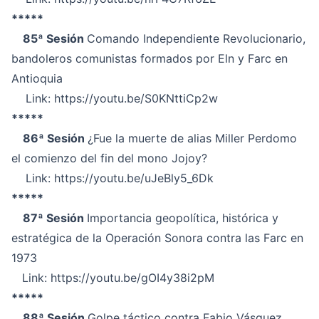
*****
85ª Sesión
Comando Independiente Revolucionario,
bandoleros comunistas formados por Eln y Farc en
Antioquia
Link:
https://youtu.be/S0KNttiCp2w
*****
86ª Sesión
¿Fue la muerte de alias Miller Perdomo
el comienzo del fin del mono Jojoy?
Link:
https://youtu.be/uJeBly5_6Dk
*****
87ª Sesión
Importancia geopolítica, histórica y
estratégica de la Operación Sonora contra las Farc en
1973
Link:
https://youtu.be/gOI4y38i2pM
*****
88ª Sesión
Golpe táctico contra Fabio Vásquez