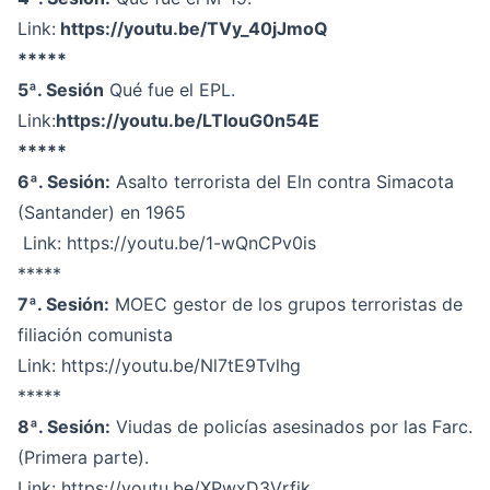
Link:
https://youtu.be/TVy_40jJmoQ
*****
5ª. Sesión
Qué fue el EPL.
Link:
https://youtu.be/LTIouG0n54E
*****
6ª. Sesión:
Asalto terrorista del Eln contra Simacota
(Santander) en 1965
Link:
https://youtu.be/1-wQnCPv0is
*****
7ª. Sesión:
MOEC gestor de los grupos terroristas de
filiación comunista
Link:
https://youtu.be/Nl7tE9Tvlhg
*****
8ª. Sesión:
Viudas de policías asesinados por las Farc.
(Primera parte).
Link:
https://youtu.be/XPwxD3Vrfjk