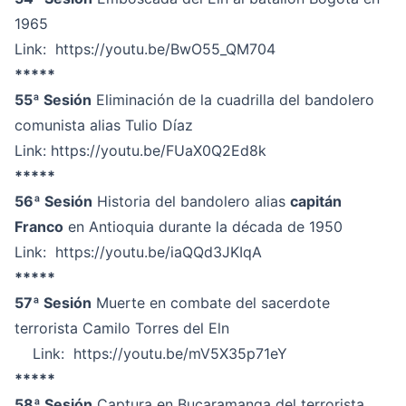
1965
Link:
https://youtu.be/BwO55_QM704
*****
55ª Sesión
Eliminación de la cuadrilla del bandolero
comunista alias Tulio Díaz
Link:
https://youtu.be/FUaX0Q2Ed8k
*****
56ª Sesión
Historia del bandolero alias
capitán
Franco
en Antioquia durante la década de 1950
Link:
https://youtu.be/iaQQd3JKIqA
*****
57ª Sesión
Muerte en combate del sacerdote
terrorista Camilo Torres del Eln
Link:
https://youtu.be/mV5X35p71eY
*****
58ª Sesión
Captura en Bucaramanga del terrorista