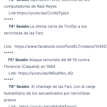
computadores de Raúl Reyes
Link:
https://youtu.be/CctAbTyjIys
*****
74ª Sesión
La última carta de Tirofijo a los
terroristas de las Farc
Link:
https://www.facebook.com/FundELT/videos/1045
*****
75ª Sesión
Ataque terrorista del M-19 contra
Florencia (Caquetá) en 1984
Link:
https://youtu.be/iMSu8hkc_4Q
*****
76ª Sesión
El chantaje de las Farc con el canje
humanitario de los secuestrados por terroristas
presos
Link:
https://youtu.be/oW4gEKEeqo0