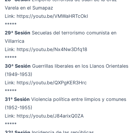
Varela en el Sumapaz
Link:
https://youtu.be/VMWaHRTcOkI
*****
29ª Sesión
Secuelas del terrorismo comunista en
Villarrica
Link
: https://youtu.be/Nx4Nw3Dfq18
*****
30ª Sesión
Guerrillas liberales en los Llanos Orientales
(1949-1953)
Link:
https://youtu.be/QXPgKER3Hrc
*****
31ª Sesión
Violencia política entre limpios y comunes
(1952-1955)
Link:
https://youtu.be/J84arixQ0ZA
*****
32ª Sesión
Incidencia de las repúblicas