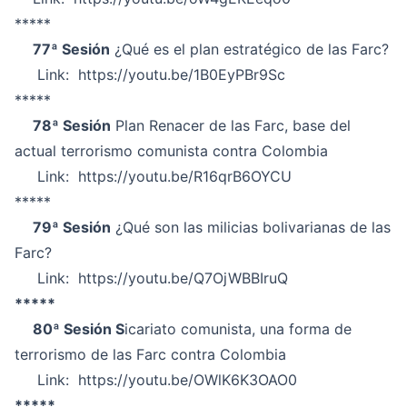
*****
77ª Sesión
¿Qué es el plan estratégico de las Farc?
Link:
https://youtu.be/1B0EyPBr9Sc
*****
78ª Sesión
Plan Renacer de las Farc, base del
actual terrorismo comunista contra Colombia
Link:
https://youtu.be/R16qrB6OYCU
*****
79ª Sesión
¿Qué son las milicias bolivarianas de las
Farc?
Link:
https://youtu.be/Q7OjWBBIruQ
*****
80ª Sesión S
icariato comunista, una forma de
terrorismo de las Farc contra Colombia
Link:
https://youtu.be/OWlK6K3OAO0
*****