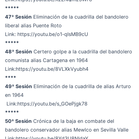
*****
47ª Sesión
Eliminación de la cuadrilla del bandolero
liberal alias Puente Roto
Link:
https://youtu.be/o1-qIsMB9cU
*****
48ª Sesión
Certero golpe a la cuadrilla del bandolero
comunista alias Cartagena en 1964
Link:
https://youtu.be/8VLXkVyubh4
****
49ª Sesión
Eliminación de la cuadrilla de alias Arturo
en 1964
Link:
https://youtu.be/s_GOePjgk78
*****
50ª Sesión
Crónica de la baja en combate del
bandolero conservador alias Mewlco en Sevilla Valle
Link:
https://youtu.be/8Yd3U8NldaY