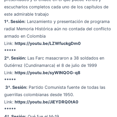
escucharlos completos cada uno de los capítulos de
este admirable trabajo
1ª. Sesión:
Lanzamiento y presentación de programa
radial Memoria Histórica aún no contada del conflicto
armado en Colombia
Link:
https://youtu.be/LZWfuckgDm0
*****
2ª. Sesión:
Las Farc masacraron a 38 soldados en
Gutiérrez (Cundinamarca) el 8 de julio de 1999
Link:
https://youtu.be/syWlNQOG-q8
*****
3ª. Sesión:
Partido Comunista fuente de todas las
guerrillas colombianas desde 1950.
Link:
https://youtu.be/JiEYDRQ0tA0
*****
4ª. Sesión:
Qué fue el M-19.