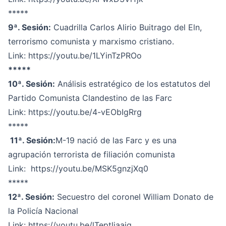
*****
9ª. Sesión:
Cuadrilla Carlos Alirio Buitrago del Eln,
terrorismo comunista y marxismo cristiano.
Link:
https://youtu.be/1LYinTzPROo
*****
10ª. Sesión:
Análisis estratégico de los estatutos del
Partido Comunista Clandestino de las Farc
Link:
https://youtu.be/4-vEObIgRrg
*****
11ª. Sesión:
M-19 nació de las Farc y es una
agrupación terrorista de filiación comunista
Link:
https://youtu.be/MSK5gnzjXq0
*****
12ª. Sesión:
Secuestro del coronel William Donato de
la Policía Nacional
Link:
https://youtu.be/lTeptljaaig