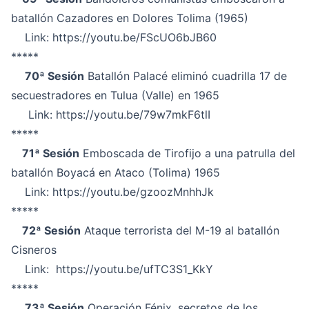
batallón Cazadores en Dolores Tolima (1965)
Link:
https://youtu.be/FScUO6bJB60
*****
70ª Sesión
Batallón Palacé eliminó cuadrilla 17 de
secuestradores en Tulua (Valle) en 1965
Link:
https://youtu.be/79w7mkF6tlI
*****
71ª Sesión
Emboscada de Tirofijo a una patrulla del
batallón Boyacá en Ataco (Tolima) 1965
Link:
https://youtu.be/gzoozMnhhJk
*****
72ª Sesión
Ataque terrorista del M-19 al batallón
Cisneros
Link:
https://youtu.be/ufTC3S1_KkY
*****
73ª Sesión
Operación Fénix, secretos de los