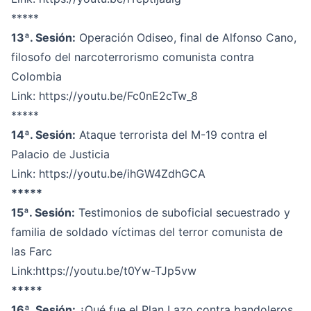
*****
13ª. Sesión:
Operación Odiseo, final de Alfonso Cano,
filosofo del narcoterrorismo comunista contra
Colombia
Link:
https://youtu.be/Fc0nE2cTw_8
*****
14ª. Sesión:
Ataque terrorista del M-19 contra el
Palacio de Justicia
Link:
https://youtu.be/ihGW4ZdhGCA
*****
15ª. Sesión:
Testimonios de suboficial secuestrado y
familia de soldado víctimas del terror comunista de
las Farc
Link:
https://youtu.be/t0Yw-TJp5vw
*****
16ª. Sesión:
¿Qué fue el Plan Lazo contra bandoleros