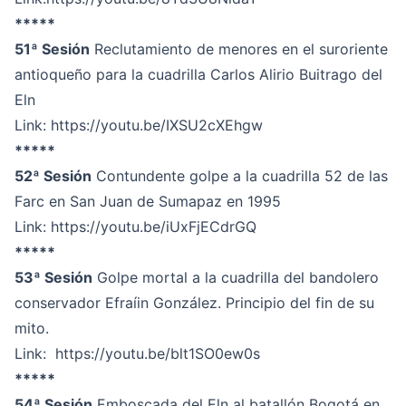
*****
51ª Sesión
Reclutamiento de menores en el suroriente
antioqueño para la cuadrilla Carlos Alirio Buitrago del
Eln
Link:
https://youtu.be/IXSU2cXEhgw
*****
52ª Sesión
Contundente golpe a la cuadrilla 52 de las
Farc en San Juan de Sumapaz en 1995
Link:
https://youtu.be/iUxFjECdrGQ
*****
53ª Sesión
Golpe mortal a la cuadrilla del bandolero
conservador Efraíin González. Principio del fin de su
mito.
Link:
https://youtu.be/blt1SO0ew0s
*****
54ª Sesión
Emboscada del Eln al batallón Bogotá en