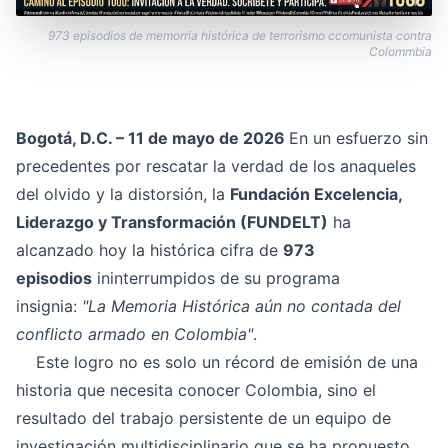
973 episodios de memorria histórica de terrorismo ccomunista contra
Colommbia
Bogotá, D.C. – 11 de mayo de 2026
En un esfuerzo sin
precedentes por rescatar la verdad de los anaqueles
del olvido y la distorsión, la
Fundación Excelencia,
Liderazgo y Transformación (FUNDELT)
ha
alcanzado hoy la histórica cifra de
973
episodios
ininterrumpidos de su programa
insignia:
"La Memoria Histórica aún no contada del
conflicto armado en Colombia"
.
Este logro no es solo un récord de emisión de una
historia que necesita conocer Colombia, sino el
resultado del trabajo persistente de un equipo de
investigación multidisciplinario que se ha propuesto