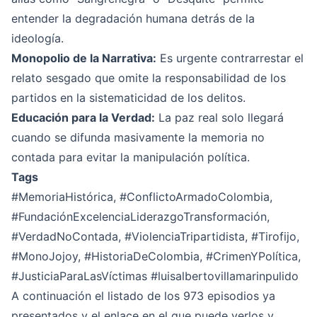
entender la degradación humana detrás de la
ideología.
Monopolio de la Narrativa:
Es urgente contrarrestar el
relato sesgado que omite la responsabilidad de los
partidos en la sistematicidad de los delitos.
Educación para la Verdad:
La paz real solo llegará
cuando se difunda masivamente la memoria no
contada para evitar la manipulación política.
Tags
#MemoriaHistórica, #ConflictoArmadoColombia,
#FundaciónExcelenciaLiderazgoTransformación,
#VerdadNoContada, #ViolenciaTripartidista, #Tirofijo,
#MonoJojoy, #HistoriaDeColombia, #CrimenYPolítica,
#JusticiaParaLasVíctimas #luisalbertovillamarinpulido
A continuación el listado de los 973 episodios ya
presentados y el enlace en el que puede verlos y