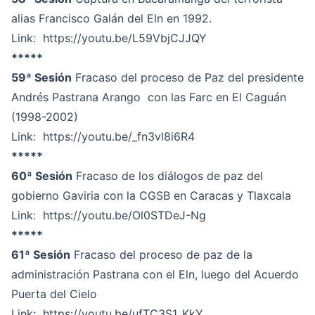
alias Francisco Galán del Eln en 1992.
Link:
https://youtu.be/L59VbjCJJQY
*****
59ª Sesión
Fracaso del proceso de Paz del presidente
Andrés Pastrana Arango con las Farc en El Caguán
(1998-2002)
Link:
https://youtu.be/_fn3vl8i6R4
*****
60ª Sesión
Fracaso de los diálogos de paz del
gobierno Gaviria con la CGSB en Caracas y Tlaxcala
Link:
https://youtu.be/Ol0STDeJ-Ng
*****
61ª Sesión
Fracaso del proceso de paz de la
administración Pastrana con el Eln, luego del Acuerdo
Puerta del Cielo
Link:
https://youtu.be/ufTC3S1_KkY