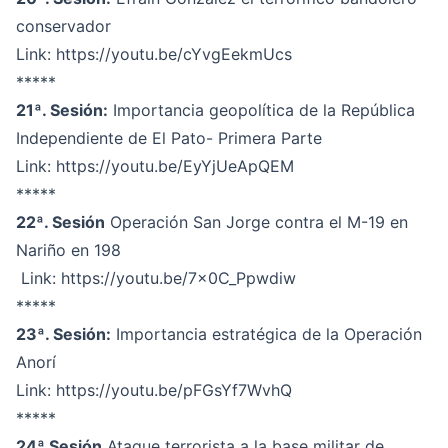
conservador
Link:
https://youtu.be/cYvgEekmUcs
*****
21ª. Sesión:
Importancia geopolítica de la República
Independiente de El Pato- Primera Parte
Link:
https://youtu.be/EyYjUeApQEM
*****
22ª. Sesión
Operación San Jorge contra el M-19 en
Nariño en 198
Link:
https://youtu.be/7x0C_Ppwdiw
*****
23ª. Sesión:
Importancia estratégica de la Operación
Anorí
Link:
https://youtu.be/pFGsYf7WvhQ
*****
24ª Sesión
Ataque terrorista a la base militar de