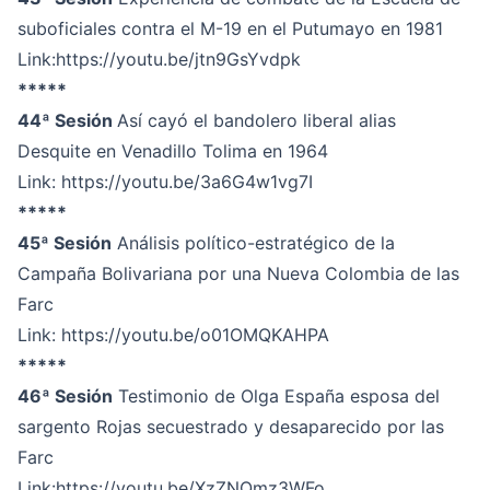
suboficiales contra el M-19 en el Putumayo en 1981
Link
:https://youtu.be/jtn9GsYvdpk
*****
44ª Sesión
Así cayó el bandolero liberal alias
Desquite en Venadillo Tolima en 1964
Link:
https://youtu.be/3a6G4w1vg7I
*****
45ª Sesión
Análisis político-estratégico de la
Campaña Bolivariana por una Nueva Colombia de las
Farc
Link:
https://youtu.be/o01OMQKAHPA
*****
46ª Sesión
Testimonio de Olga España esposa del
sargento Rojas secuestrado y desaparecido por las
Farc
Link:
https://youtu.be/XzZNQmz3WFo