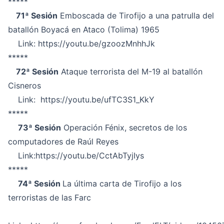
*****
71ª Sesión
Emboscada de Tirofijo a una patrulla del
batallón Boyacá en Ataco (Tolima) 1965
Link:
https://youtu.be/gzoozMnhhJk
*****
72ª Sesión
Ataque terrorista del M-19 al batallón
Cisneros
Link:
https://youtu.be/ufTC3S1_KkY
*****
73ª Sesión
Operación Fénix, secretos de los
computadores de Raúl Reyes
Link:
https://youtu.be/CctAbTyjIys
*****
74ª Sesión
La última carta de Tirofijo a los
terroristas de las Farc