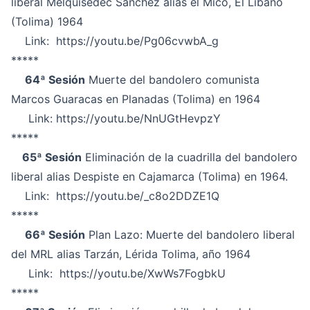
liberal Melquisedec Sánchez alias el Mico, El Líbano
(Tolima) 1964
Link:
https://youtu.be/Pg06cvwbA_g
*****
64ª Sesión
Muerte del bandolero comunista
Marcos Guaracas en Planadas (Tolima) en 1964
Link:
https://youtu.be/NnUGtHevpzY
*****
65ª Sesión
Eliminación de la cuadrilla del bandolero
liberal alias Despiste en Cajamarca (Tolima) en 1964.
Link:
https://youtu.be/_c8o2DDZE1Q
*****
66ª Sesión
Plan Lazo: Muerte del bandolero liberal
del MRL alias Tarzán, Lérida Tolima, año 1964
Link:
https://youtu.be/XwWs7FogbkU
*****