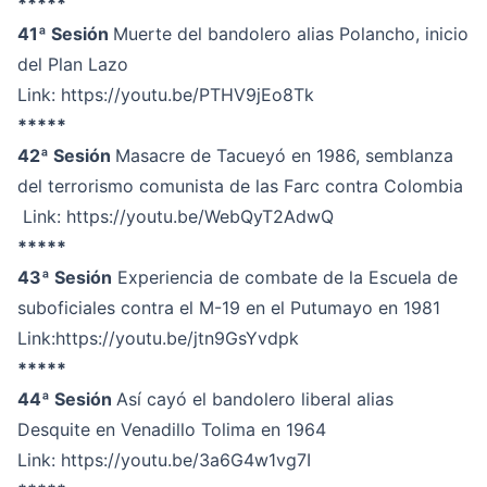
*****
41ª Sesión
Muerte del bandolero alias Polancho, inicio
del Plan Lazo
Link:
https://youtu.be/PTHV9jEo8Tk
*****
42ª Sesión
Masacre de Tacueyó en 1986, semblanza
del terrorismo comunista de las Farc contra Colombia
Link:
https://youtu.be/WebQyT2AdwQ
*****
43ª Sesión
Experiencia de combate de la Escuela de
suboficiales contra el M-19 en el Putumayo en 1981
Link
:https://youtu.be/jtn9GsYvdpk
*****
44ª Sesión
Así cayó el bandolero liberal alias
Desquite en Venadillo Tolima en 1964
Link:
https://youtu.be/3a6G4w1vg7I