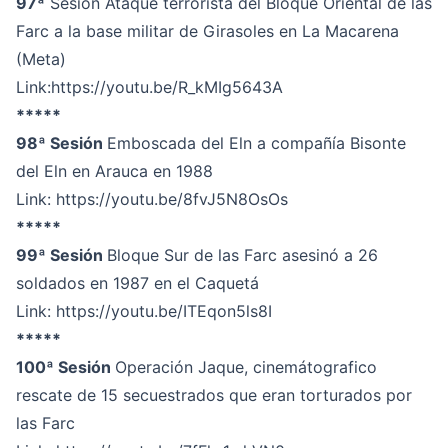
97ª
Sesión Ataque terrorista del Bloque Oriental de las
Farc a la base militar de Girasoles en La Macarena
(Meta)
Link:
https://youtu.be/R_kMIg5643A
*****
98ª Sesión
Emboscada del Eln a compañía Bisonte
del Eln en Arauca en 1988
Link:
https://youtu.be/8fvJ5N8OsOs
*****
99ª Sesión
Bloque Sur de las Farc asesinó a 26
soldados en 1987 en el Caquetá
Link:
https://youtu.be/ITEqon5ls8I
*****
100ª Sesión
Operación Jaque, cinemátografico
rescate de 15 secuestrados que eran torturados por
las Farc