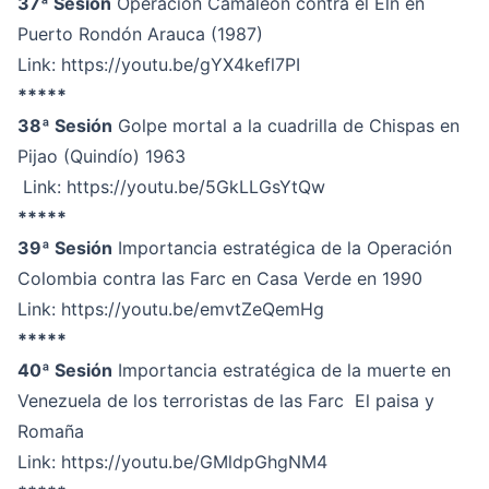
37ª Sesión
Operación Camaleón contra el Eln en
Puerto Rondón Arauca (1987)
Link:
https://youtu.be/gYX4kefl7PI
*****
38ª Sesión
Golpe mortal a la cuadrilla de Chispas en
Pijao (Quindío) 1963
Link:
https://youtu.be/5GkLLGsYtQw
*****
39ª Sesión
Importancia estratégica de la Operación
Colombia contra las Farc en Casa Verde en 1990
Link:
https://youtu.be/emvtZeQemHg
*****
40ª Sesión
Importancia estratégica de la muerte en
Venezuela de los terroristas de las Farc El paisa y
Romaña
Link:
https://youtu.be/GMldpGhgNM4