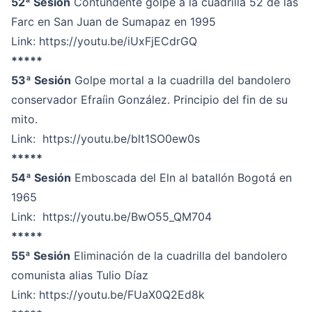
52ª Sesión
Contundente golpe a la cuadrilla 52 de las
Farc en San Juan de Sumapaz en 1995
Link:
https://youtu.be/iUxFjECdrGQ
*****
53ª Sesión
Golpe mortal a la cuadrilla del bandolero
conservador Efraíin González. Principio del fin de su
mito.
Link:
https://youtu.be/blt1SO0ew0s
*****
54ª Sesión
Emboscada del Eln al batallón Bogotá en
1965
Link:
https://youtu.be/BwO55_QM704
*****
55ª Sesión
Eliminación de la cuadrilla del bandolero
comunista alias Tulio Díaz
Link:
https://youtu.be/FUaX0Q2Ed8k