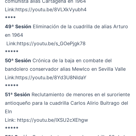
comunista alias Cartagena en 1964
Link:
https://youtu.be/8VLXkVyubh4
****
49ª Sesión
Eliminación de la cuadrilla de alias Arturo
en 1964
Link:
https://youtu.be/s_GOePjgk78
*****
50ª Sesión
Crónica de la baja en combate del
bandolero conservador alias Mewlco en Sevilla Valle
Link:
https://youtu.be/8Yd3U8NldaY
*****
51ª Sesión
Reclutamiento de menores en el suroriente
antioqueño para la cuadrilla Carlos Alirio Buitrago del
Eln
Link:
https://youtu.be/IXSU2cXEhgw
*****