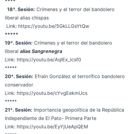
****
18ª. Sesión:
Crímenes y el terror del bandolero
liberal alias chispas
Link:
https://youtu.be/5GkLLGsYtQw
*****
19ª. Sesión:
Crímenes y el terror del bandolero
liberal
alias Sangrenegra
Link:
https://youtu.be/AqIEx_lcsf0
*****
20ª. Sesión:
Efraín González el terrorífico bandolero
conservador
Link:
https://youtu.be/cYvgEekmUcs
*****
21ª. Sesión:
Importancia geopolítica de la República
Independiente de El Pato- Primera Parte
Link:
https://youtu.be/EyYjUeApQEM