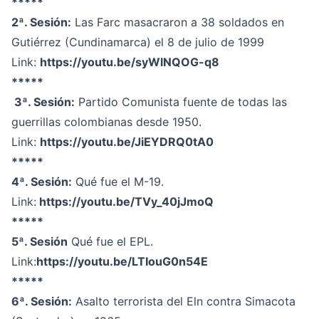
*****
2ª. Sesión:
Las Farc masacraron a 38 soldados en
Gutiérrez (Cundinamarca) el 8 de julio de 1999
Link:
https://youtu.be/syWlNQOG-q8
*****
3ª. Sesión:
Partido Comunista fuente de todas las
guerrillas colombianas desde 1950.
Link:
https://youtu.be/JiEYDRQ0tA0
*****
4ª. Sesión:
Qué fue el M-19.
Link:
https://youtu.be/TVy_40jJmoQ
*****
5ª. Sesión
Qué fue el EPL.
Link:
https://youtu.be/LTIouG0n54E
*****
6ª. Sesión:
Asalto terrorista del Eln contra Simacota