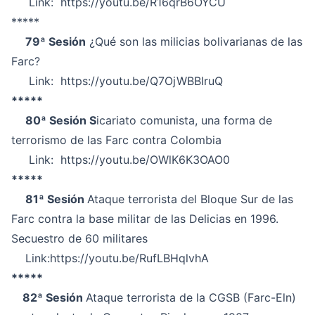
Link:
https://youtu.be/R16qrB6OYCU
*****
79ª Sesión
¿Qué son las milicias bolivarianas de las
Farc?
Link:
https://youtu.be/Q7OjWBBIruQ
*****
80ª Sesión S
icariato comunista, una forma de
terrorismo de las Farc contra Colombia
Link:
https://youtu.be/OWlK6K3OAO0
*****
81ª Sesión
Ataque terrorista del Bloque Sur de las
Farc contra la base militar de las Delicias en 1996.
Secuestro de 60 militares
Link:
https://youtu.be/RufLBHqlvhA
*****
82ª Sesión
Ataque terrorista de la CGSB (Farc-Eln)