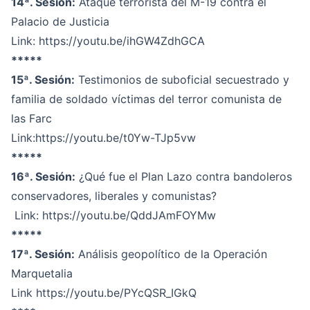
14ª. Sesión:
Ataque terrorista del M-19 contra el
Palacio de Justicia
Link:
https://youtu.be/ihGW4ZdhGCA
*****
15ª. Sesión:
Testimonios de suboficial secuestrado y
familia de soldado víctimas del terror comunista de
las Farc
Link:
https://youtu.be/t0Yw-TJp5vw
*****
16ª. Sesión:
¿Qué fue el Plan Lazo contra bandoleros
conservadores, liberales y comunistas?
Link:
https://youtu.be/QddJAmFOYMw
*****
17ª. Sesión:
Análisis geopolítico de la Operación
Marquetalia
Link
https://youtu.be/PYcQSR_IGkQ