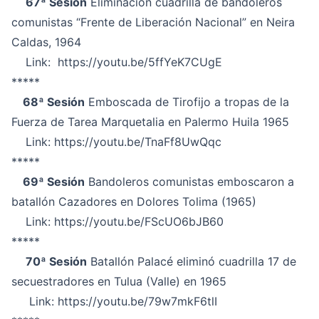
67ª Sesión
Eliminación cuadrilla de bandoleros
comunistas “Frente de Liberación Nacional” en Neira
Caldas, 1964
Link:
https://youtu.be/5ffYeK7CUgE
*****
68ª Sesión
Emboscada de Tirofijo a tropas de la
Fuerza de Tarea Marquetalia en Palermo Huila 1965
Link:
https://youtu.be/TnaFf8UwQqc
*****
69ª Sesión
Bandoleros comunistas emboscaron a
batallón Cazadores en Dolores Tolima (1965)
Link:
https://youtu.be/FScUO6bJB60
*****
70ª Sesión
Batallón Palacé eliminó cuadrilla 17 de
secuestradores en Tulua (Valle) en 1965
Link:
https://youtu.be/79w7mkF6tlI