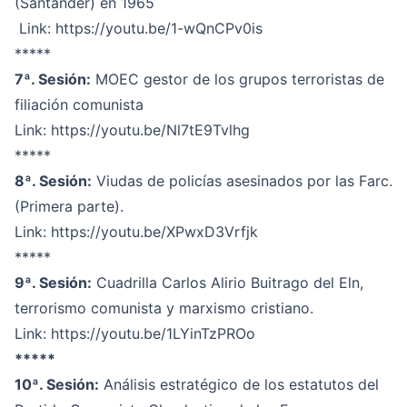
(Santander) en 1965
Link:
https://youtu.be/1-wQnCPv0is
*****
7ª. Sesión:
MOEC gestor de los grupos terroristas de
filiación comunista
Link:
https://youtu.be/Nl7tE9Tvlhg
*****
8ª. Sesión:
Viudas de policías asesinados por las Farc.
(Primera parte).
Link:
https://youtu.be/XPwxD3Vrfjk
*****
9ª. Sesión:
Cuadrilla Carlos Alirio Buitrago del Eln,
terrorismo comunista y marxismo cristiano.
Link:
https://youtu.be/1LYinTzPROo
*****
10ª. Sesión:
Análisis estratégico de los estatutos del