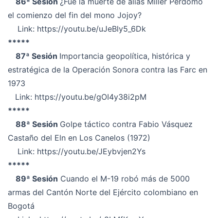
86ª Sesión
¿Fue la muerte de alias Miller Perdomo
el comienzo del fin del mono Jojoy?
Link:
https://youtu.be/uJeBly5_6Dk
*****
87ª Sesión
Importancia geopolítica, histórica y
estratégica de la Operación Sonora contra las Farc en
1973
Link:
https://youtu.be/gOI4y38i2pM
*****
88ª Sesión
Golpe táctico contra Fabio Vásquez
Castaño del Eln en Los Canelos (1972)
Link:
https://youtu.be/JEybvjen2Ys
*****
89ª Sesión
Cuando el M-19 robó más de 5000
armas del Cantón Norte del Ejército colombiano en
Bogotá