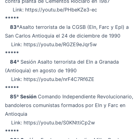
contra planta de Cementos Rioclaro en 1987
Link:
https://youtu.be/PHbeKZe3-ec
*****
83ª
Asalto terrorista de la CGSB (Eln, Farc y Epl) a
San Carlos Antioquia el 24 de diciembre de 1990
Link:
https://youtu.be/RGZE9eJqr5w
*****
84ª
Sesión Asalto terrorista del Eln a Granada
(Antioquia) en agosto de 1990
Link:
https://youtu.be/nrF4C7Rf6ZE
*****
85ª Sesión
Comando Independiente Revolucionario,
bandoleros comunistas formados por Eln y Farc en
Antioquia
Link:
https://youtu.be/S0KNttiCp2w
*****