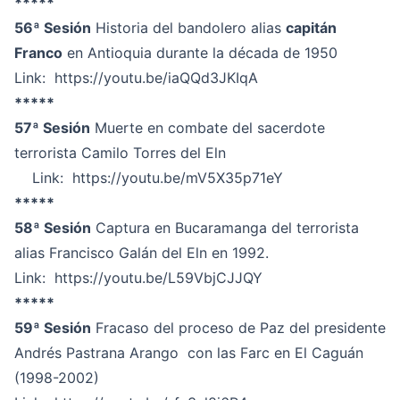
*****
56ª Sesión
Historia del bandolero alias
capitán
Franco
en Antioquia durante la década de 1950
Link:
https://youtu.be/iaQQd3JKIqA
*****
57ª Sesión
Muerte en combate del sacerdote
terrorista Camilo Torres del Eln
Link:
https://youtu.be/mV5X35p71eY
*****
58ª Sesión
Captura en Bucaramanga del terrorista
alias Francisco Galán del Eln en 1992.
Link:
https://youtu.be/L59VbjCJJQY
*****
59ª Sesión
Fracaso del proceso de Paz del presidente
Andrés Pastrana Arango con las Farc en El Caguán
(1998-2002)