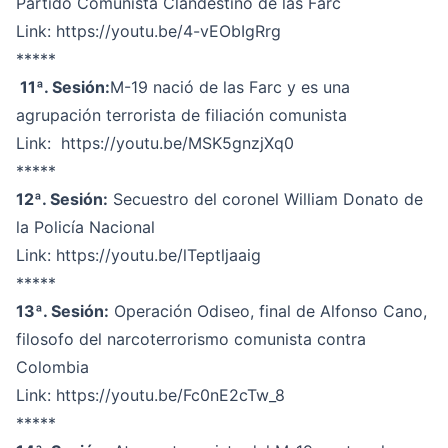
Partido Comunista Clandestino de las Farc
Link:
https://youtu.be/4-vEObIgRrg
*****
11ª. Sesión:
M-19 nació de las Farc y es una
agrupación terrorista de filiación comunista
Link:
https://youtu.be/MSK5gnzjXq0
*****
12ª. Sesión:
Secuestro del coronel William Donato de
la Policía Nacional
Link:
https://youtu.be/lTeptljaaig
*****
13ª. Sesión:
Operación Odiseo, final de Alfonso Cano,
filosofo del narcoterrorismo comunista contra
Colombia
Link:
https://youtu.be/Fc0nE2cTw_8
*****