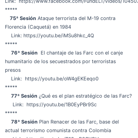
Link:
https://www.facebook.com/FundELT/videos/1045
*****
75ª Sesión
Ataque terrorista del M-19 contra
Florencia (Caquetá) en 1984
Link:
https://youtu.be/iMSu8hkc_4Q
*****
76ª Sesión
El chantaje de las Farc con el canje
humanitario de los secuestrados por terroristas
presos
Link:
https://youtu.be/oW4gEKEeqo0
*****
77ª Sesión
¿Qué es el plan estratégico de las Farc?
Link:
https://youtu.be/1B0EyPBr9Sc
*****
78ª Sesión
Plan Renacer de las Farc, base del
actual terrorismo comunista contra Colombia