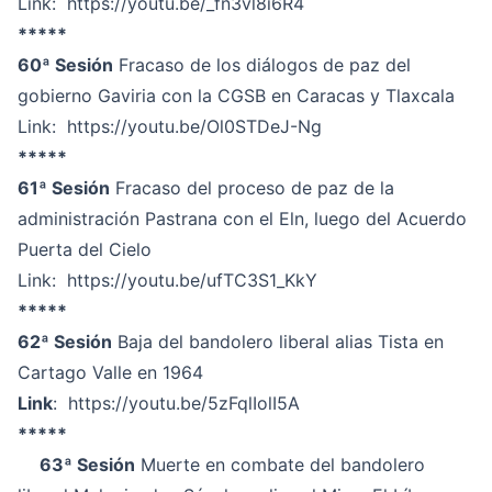
Link:
https://youtu.be/_fn3vl8i6R4
*****
60ª Sesión
Fracaso de los diálogos de paz del
gobierno Gaviria con la CGSB en Caracas y Tlaxcala
Link:
https://youtu.be/Ol0STDeJ-Ng
*****
61ª Sesión
Fracaso del proceso de paz de la
administración Pastrana con el Eln, luego del Acuerdo
Puerta del Cielo
Link:
https://youtu.be/ufTC3S1_KkY
*****
62ª Sesión
Baja del bandolero liberal alias Tista en
Cartago Valle en 1964
Link
:
https://youtu.be/5zFqlIolI5A
*****
63ª Sesión
Muerte en combate del bandolero