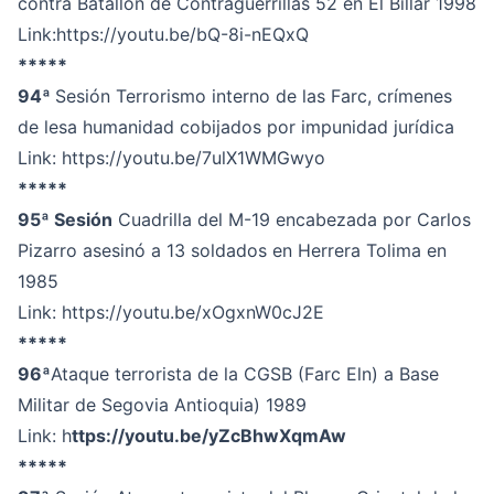
contra Batallón de Contraguerrillas 52 en El Billar 1998
Link:
https://youtu.be/bQ-8i-nEQxQ
*****
94ª
Sesión Terrorismo interno de las Farc, crímenes
de lesa humanidad cobijados por impunidad jurídica
Link:
https://youtu.be/7ulX1WMGwyo
*****
95ª Sesión
Cuadrilla del M-19 encabezada por Carlos
Pizarro asesinó a 13 soldados en Herrera Tolima en
1985
Link:
https://youtu.be/xOgxnW0cJ2E
*****
96ª
Ataque terrorista de la CGSB (Farc Eln) a Base
Militar de Segovia Antioquia) 1989
Link: h
ttps://youtu.be/yZcBhwXqmAw
*****