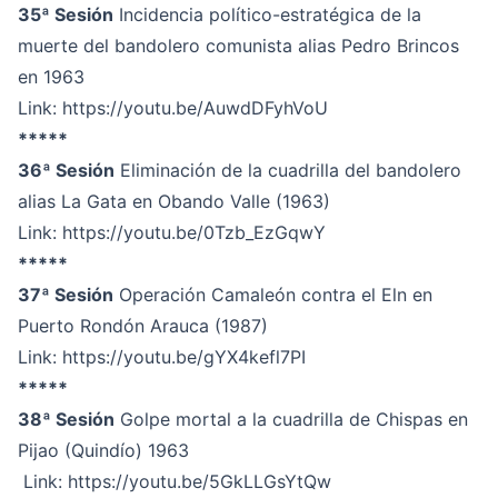
35ª Sesión
Incidencia político-estratégica de la
muerte del bandolero comunista alias Pedro Brincos
en 1963
Link:
https://youtu.be/AuwdDFyhVoU
*****
36ª Sesión
Eliminación de la cuadrilla del bandolero
alias La Gata en Obando Valle (1963)
Link:
https://youtu.be/0Tzb_EzGqwY
*****
37ª Sesión
Operación Camaleón contra el Eln en
Puerto Rondón Arauca (1987)
Link:
https://youtu.be/gYX4kefl7PI
*****
38ª Sesión
Golpe mortal a la cuadrilla de Chispas en
Pijao (Quindío) 1963
Link:
https://youtu.be/5GkLLGsYtQw