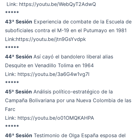
Link:
https://youtu.be/WebQyT2AdwQ
*****
43ª Sesión
Experiencia de combate de la Escuela de
suboficiales contra el M-19 en el Putumayo en 1981
Link
:https://youtu.be/jtn9GsYvdpk
*****
44ª Sesión
Así cayó el bandolero liberal alias
Desquite en Venadillo Tolima en 1964
Link:
https://youtu.be/3a6G4w1vg7I
*****
45ª Sesión
Análisis político-estratégico de la
Campaña Bolivariana por una Nueva Colombia de las
Farc
Link:
https://youtu.be/o01OMQKAHPA
*****
46ª Sesión
Testimonio de Olga España esposa del