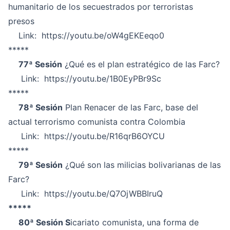
humanitario de los secuestrados por terroristas
presos
Link:
https://youtu.be/oW4gEKEeqo0
*****
77ª Sesión
¿Qué es el plan estratégico de las Farc?
Link:
https://youtu.be/1B0EyPBr9Sc
*****
78ª Sesión
Plan Renacer de las Farc, base del
actual terrorismo comunista contra Colombia
Link:
https://youtu.be/R16qrB6OYCU
*****
79ª Sesión
¿Qué son las milicias bolivarianas de las
Farc?
Link:
https://youtu.be/Q7OjWBBIruQ
*****
80ª Sesión S
icariato comunista, una forma de