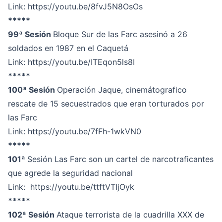
Link:
https://youtu.be/8fvJ5N8OsOs
*****
99ª Sesión
Bloque Sur de las Farc asesinó a 26
soldados en 1987 en el Caquetá
Link:
https://youtu.be/ITEqon5ls8I
*****
100ª Sesión
Operación Jaque, cinemátografico
rescate de 15 secuestrados que eran torturados por
las Farc
Link:
https://youtu.be/7fFh-1wkVN0
*****
101ª
Sesión Las Farc son un cartel de narcotraficantes
que agrede la seguridad nacional
Link:
https://youtu.be/ttftVTIjOyk
*****
102ª Sesión
Ataque terrorista de la cuadrilla XXX de