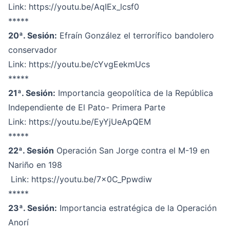
Link:
https://youtu.be/AqIEx_lcsf0
*****
20ª. Sesión:
Efraín González el terrorífico bandolero
conservador
Link:
https://youtu.be/cYvgEekmUcs
*****
21ª. Sesión:
Importancia geopolítica de la República
Independiente de El Pato- Primera Parte
Link:
https://youtu.be/EyYjUeApQEM
*****
22ª. Sesión
Operación San Jorge contra el M-19 en
Nariño en 198
Link:
https://youtu.be/7x0C_Ppwdiw
*****
23ª. Sesión:
Importancia estratégica de la Operación
Anorí