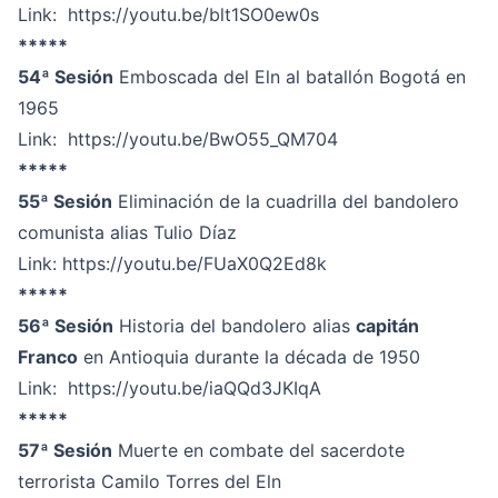
Link:
https://youtu.be/blt1SO0ew0s
*****
54ª Sesión
Emboscada del Eln al batallón Bogotá en
1965
Link:
https://youtu.be/BwO55_QM704
*****
55ª Sesión
Eliminación de la cuadrilla del bandolero
comunista alias Tulio Díaz
Link:
https://youtu.be/FUaX0Q2Ed8k
*****
56ª Sesión
Historia del bandolero alias
capitán
Franco
en Antioquia durante la década de 1950
Link:
https://youtu.be/iaQQd3JKIqA
*****
57ª Sesión
Muerte en combate del sacerdote
terrorista Camilo Torres del Eln