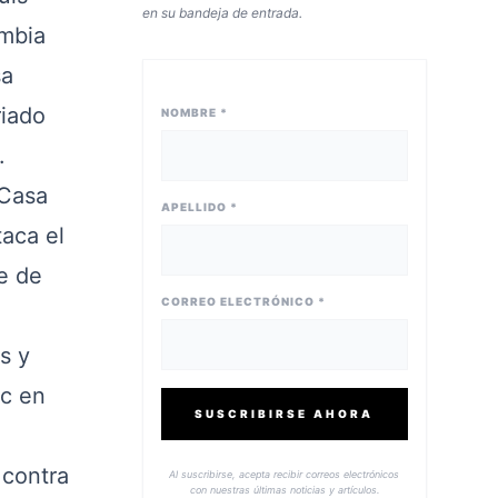
en su bandeja de entrada.
ombia
sa
riado
NOMBRE *
.
 Casa
APELLIDO *
taca el
e de
CORREO ELECTRÓNICO *
s y
ac en
SUSCRIBIRSE AHORA
 contra
Al suscribirse, acepta recibir correos electrónicos
con nuestras últimas noticias y artículos.