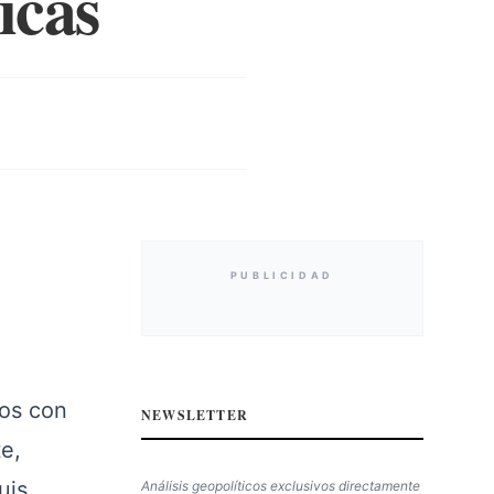
icas
PUBLICIDAD
dos con
NEWSLETTER
te,
uis
Análisis geopolíticos exclusivos directamente