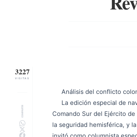
Rev
3227
VISITAS
Análisis del conflicto col
La edición especial de navi
COMPARTIR
Comando Sur del Ejército de
la seguridad hemisférica, y l
invitó como columnista especi