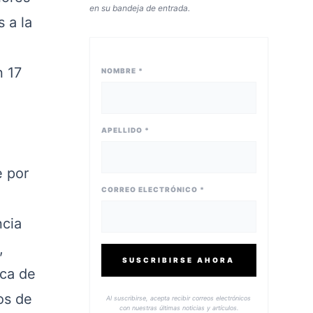
en su bandeja de entrada.
 a la
n 17
NOMBRE *
APELLIDO *
l
e por
CORREO ELECTRÓNICO *
ncia
,
SUSCRIBIRSE AHORA
rca de
os de
Al suscribirse, acepta recibir correos electrónicos
con nuestras últimas noticias y artículos.