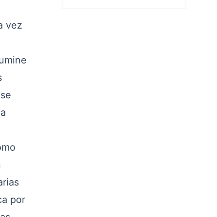
a vez
lumine
s
 se
la
como
n
arias
ca por