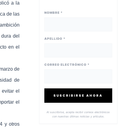
licó a la
NOMBRE *
ca de las
 ambición
 dura del
APELLIDO *
cto en el
CORREO ELECTRÓNICO *
 marzo de
esidad de
evitar el
SUSCRIBIRSE AHORA
portar el
Al suscribirse, acepta recibir correos electrónicos
con nuestras últimas noticias y artículos.
4 y otros