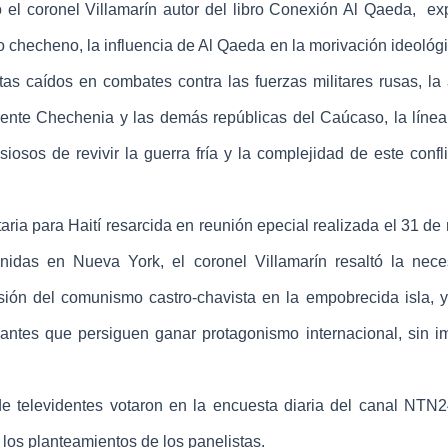
 coronel Villamarín autor del libro
Conexión Al Qaeda
, exp
o checheno, la influencia de Al Qaeda en la morivación ideológi
tas caídos en combates contra las fuerzas militares rusas, la
 frente Chechenia y las demás repúblicas del Caúcaso, la línea
iosos de revivir la guerra fría y la complejidad de este confli
a para Haití resarcida en reunión epecial realizada el 31 de
idas en Nueva York, el coronel Villamarín resaltó la nec
isión del comunismo castro-chavista en la empobrecida isla, y 
nantes que persiguen ganar protagonismo internacional, sin im
 televidentes votaron en la encuesta diaria del canal NTN2
 los planteamientos de los panelistas.