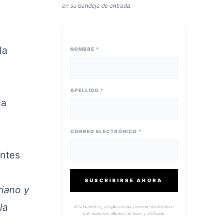
en su bandeja de entrada.
la
NOMBRE *
APELLIDO *
ia
CORREO ELECTRÓNICO *
entes
SUSCRIBIRSE AHORA
riano y
la
Al suscribirse, acepta recibir correos electrónicos
con nuestras últimas noticias y artículos.