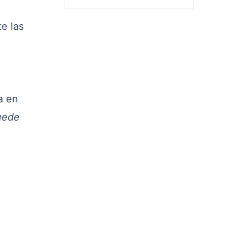
te las
.
a en
uede