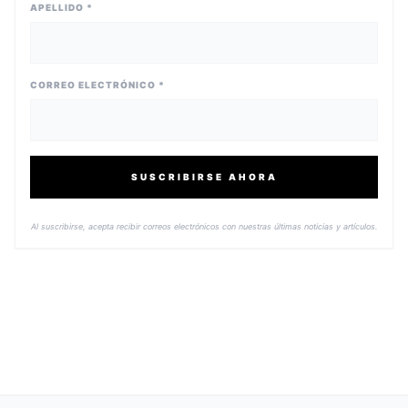
APELLIDO *
CORREO ELECTRÓNICO *
SUSCRIBIRSE AHORA
Al suscribirse, acepta recibir correos electrónicos con nuestras últimas noticias y artículos.