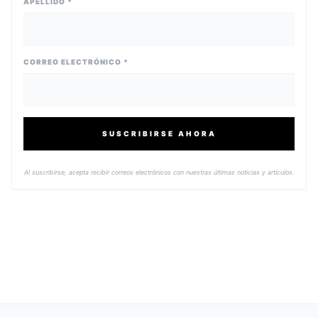
APELLIDO *
CORREO ELECTRÓNICO *
SUSCRIBIRSE AHORA
Al suscribirse, acepta recibir correos electrónicos con nuestras últimas noticias y artículos.