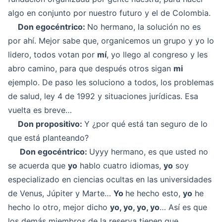
algo en conjunto por nuestro futuro y el de Colombia.
Don egocéntrico:
No hermano, la solución no es
por ahí. Mejor sabe que, organicemos un grupo y yo lo
lidero, todos votan por
mí
, yo llego al congreso y les
abro camino, para que después otros sigan
mi
ejemplo. De paso les soluciono a todos, los problemas
de salud, ley 4 de 1992 y situaciones jurídicas. Esa
vuelta es breve…
Don propositivo:
Y ¿por qué está tan seguro de lo
que está planteando?
Don egocéntrico:
Uyyy hermano, es que usted no
se acuerda que
yo
hablo cuatro idiomas,
yo
soy
especializado en ciencias ocultas en las universidades
de Venus, Júpiter y Marte…
Yo
he hecho esto,
yo
he
hecho lo otro, mejor dicho
yo, yo, yo, yo
… Así es que
los demás miembros de la reserva tienen que