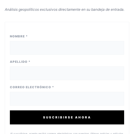
Análisis geopolíticos exclusivos directamente en su bandeja de entrada.
NOMBRE *
APELLIDO *
CORREO ELECTRÓNICO *
SUSCRIBIRSE AHORA
Al suscribirse, acepta recibir correos electrónicos con nuestras últimas noticias y artículos.