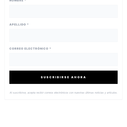
NOMBRE *
APELLIDO *
CORREO ELECTRÓNICO *
SUSCRIBIRSE AHORA
Al suscribirse, acepta recibir correos electrónicos con nuestras últimas noticias y artículos.