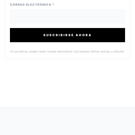
CORREO ELECTRÓNICO *
SUSCRIBIRSE AHORA
Al suscribirse, acepta recibir correos electrónicos con nuestras últimas noticias y artículos.