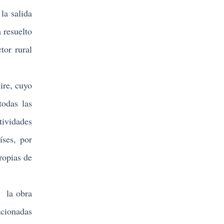
la salida
 resuelto
tor rural
ire, cuyo
todas las
tividades
íses, por
ropias de
o la obra
acionadas