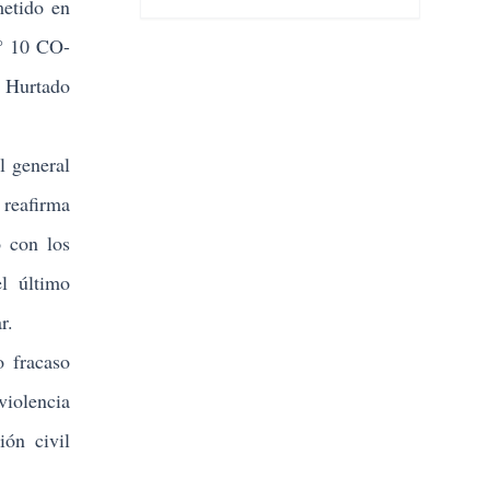
metido en
N° 10 CO-
n Hurtado
l general
 reafirma
o con los
el último
r.
 fracaso
violencia
ión civil