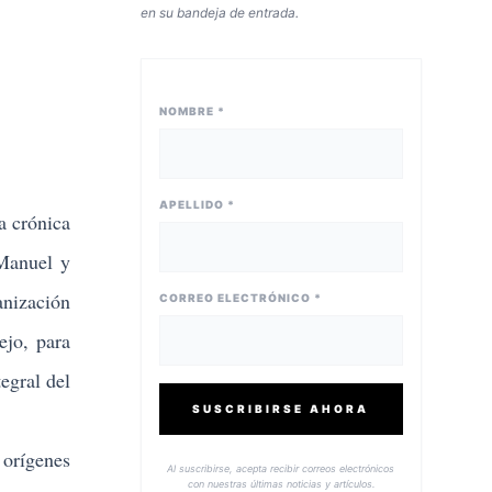
en su bandeja de entrada.
NOMBRE *
APELLIDO *
a crónica
 Manuel y
anización
CORREO ELECTRÓNICO *
ejo, para
egral del
SUSCRIBIRSE AHORA
 orígenes
Al suscribirse, acepta recibir correos electrónicos
con nuestras últimas noticias y artículos.