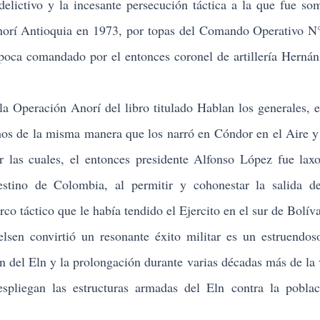
 delictivo y la incesante persecución táctica a la que fue so
 Anorí Antioquia en 1973, por topas del Comando Operativo 
época comandado por el entonces coronel de artillería Herná
Operación Anorí del libro titulado Hablan los generales, e
chos de la misma manera que los narró en Cóndor en el Aire y
por las cuales, el entonces presidente Alfonso López fue lax
destino de Colombia, al permitir y cohonestar la salida d
co táctico que le había tendido el Ejercito en el sur de Bolíva
 convirtió un resonante éxito militar es un estruendoso
ón del Eln y la prolongación durante varias décadas más de la 
espliegan las estructuras armadas del Eln contra la poblac