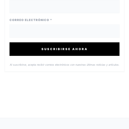
CORREO ELECTRÓNICO *
SUSCRIBIRSE AHORA
Al suscribirse, acepta recibir correos electrónicos con nuestras últimas noticias y artículos.