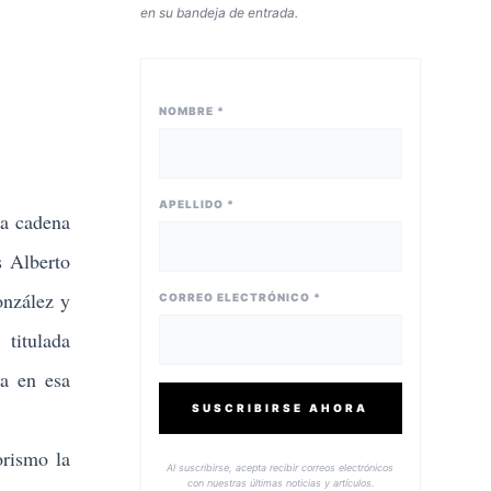
en su bandeja de entrada.
NOMBRE *
APELLIDO *
la cadena
s Alberto
onzález y
CORREO ELECTRÓNICO *
titulada
da en esa
SUSCRIBIRSE AHORA
rismo la
Al suscribirse, acepta recibir correos electrónicos
con nuestras últimas noticias y artículos.