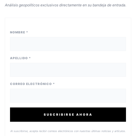
Análisis geopolíticos exclusivos directamente en su bandeja de entrada.
NOMBRE *
APELLIDO *
CORREO ELECTRÓNICO *
SUSCRIBIRSE AHORA
Al suscribirse, acepta recibir correos electrónicos con nuestras últimas noticias y artículos.