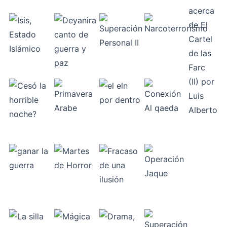
acerca
de
El
Cartel
de las
Farc
(II)
por
Luis
Alberto