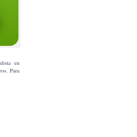
alista en
bros.
Para