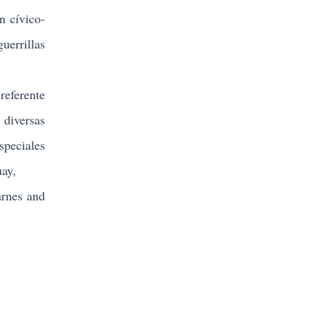
 cívico-
uerrillas
referente
 diversas
speciales
uay,
rnes and