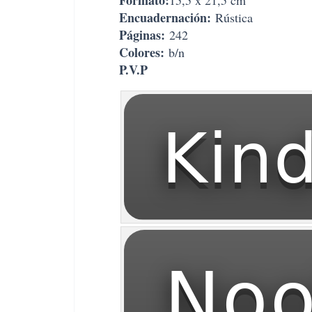
Formato:
15,5 x 21,5 cm
Encuadernación:
Rústica
Páginas:
242
Colores:
b/n
P.V.P