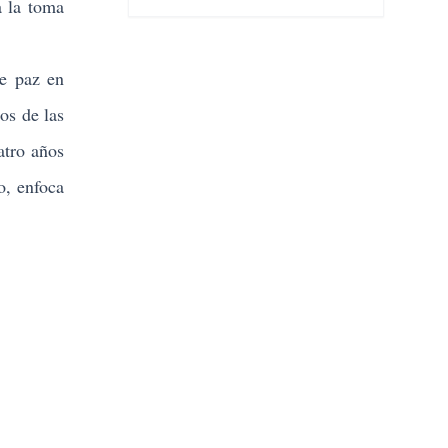
a la toma
de paz en
os de las
atro años
o, enfoca