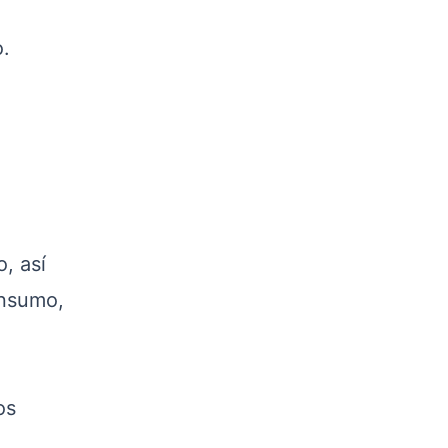
o.
, así
onsumo,
os