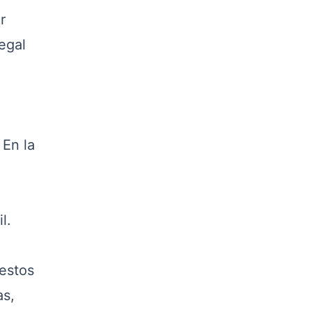
r
egal
En la
l.
 estos
as,