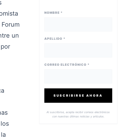
s
omista
NOMBRE *
l Forum
ntre un
APELLIDO *
 por
CORREO ELECTRÓNICO *
ca
SUSCRIBIRSE AHORA
nas
Al suscribirse, acepta recibir correos electrónicos
con nuestras últimas noticias y artículos.
los
la