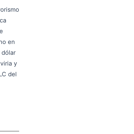
rorismo
ica
ne
ano en
 dólar
iria y
LC del