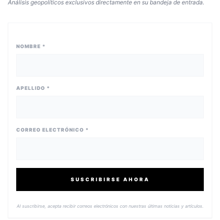
Análisis geopolíticos exclusivos directamente en su bandeja de entrada.
NOMBRE *
APELLIDO *
CORREO ELECTRÓNICO *
SUSCRIBIRSE AHORA
Al suscribirse, acepta recibir correos electrónicos con nuestras últimas noticias y artículos.