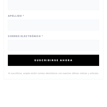
APELLIDO *
CORREO ELECTRÓNICO *
SUSCRIBIRSE AHORA
Al suscribirse, acepta recibir correos electrónicos con nuestras últimas noticias y artículos.