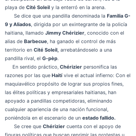
playa de
Cité Soleil
y la enterró en la arena.
Se dice que una pandilla denominada la
Familia G-
9 y Aliados
, dirigida por un exintegrante de la policía
haitiana, llamado
Jimmy Chérizier
, conocido con el
alias de
Barbecue
, ha ganado el control de más
territorio en
Cité Soleil,
arrebatándoselo a una
pandilla rival, el
G-pèp
.
En sentido práctico,
Chérizier
personifica las
razones por las que
Haití
vive el actual infierno: Con el
maquiavélico propósito de lograr sus propios fines,
las élites políticas y empresariales haitianas, han
apoyado a pandillas competidoras, eliminando
cualquier apariencia de una nación funcional,
poniéndola en el escenario de un
estado fallido.
Se cree que
Chérizier
cuenta con el apoyo de
figuras políticas que buscan reprimir las protestas u